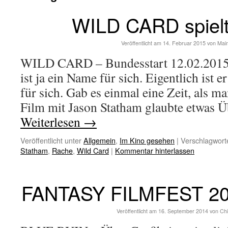
WILD CARD spielt
Veröffentlicht am
14. Februar 2015
von
Mai
WILD CARD – Bundesstart 12.02.2015 
ist ja ein Name für sich. Eigentlich ist 
für sich. Gab es einmal eine Zeit, als m
Film mit Jason Statham glaubte etwas 
Weiterlesen
→
Veröffentlicht unter
Allgemein
,
Im Kino gesehen
|
Verschlagworte
Statham
,
Rache
,
Wild Card
|
Kommentar hinterlassen
FANTASY FILMFEST 201
Veröffentlicht am
16. September 2014
von
Chi