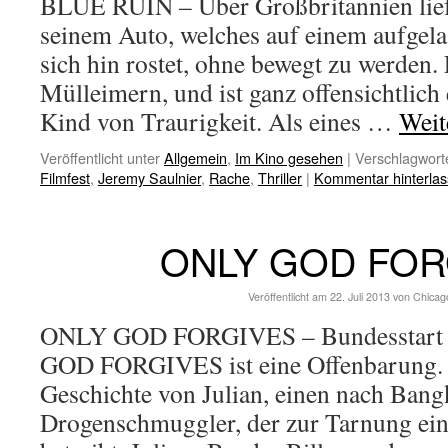
BLUE RUIN – Über Großbritannien liefe
seinem Auto, welches auf einem aufgela
sich hin rostet, ohne bewegt zu werden. 
Mülleimern, und ist ganz offensichtlich
Kind von Traurigkeit. Als eines …
Weit
Veröffentlicht unter
Allgemein
,
Im Kino gesehen
|
Verschlagworte
Filmfest
,
Jeremy Saulnier
,
Rache
,
Thriller
|
Kommentar hinterla
ONLY GOD FOR
Veröffentlicht am
22. Juli 2013
von
Chicag
ONLY GOD FORGIVES – Bundesstart 
GOD FORGIVES ist eine Offenbarung. E
Geschichte von Julian, einen nach Bang
Drogenschmuggler, der zur Tarnung ei