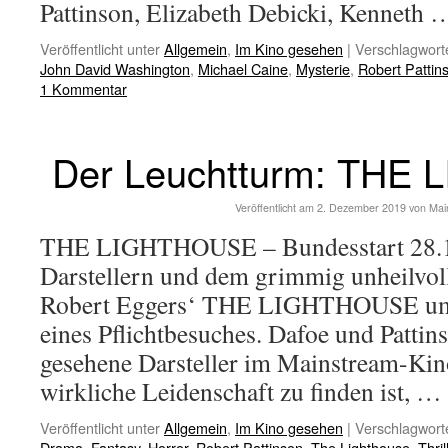
Pattinson, Elizabeth Debicki, Kenneth
Veröffentlicht unter
Allgemein
,
Im Kino gesehen
|
Verschlagworte
John David Washington
,
Michael Caine
,
Mysterie
,
Robert Pattin
1 Kommentar
Der Leuchtturm: THE
Veröffentlicht am
2. Dezember 2019
von
Mai
THE LIGHTHOUSE – Bundesstart 28.11
Darstellern und dem grimmig unheilvoll
Robert Eggers‘ THE LIGHTHOUSE um
eines Pflichtbesuches. Dafoe und Pattin
gesehene Darsteller im Mainstream-Kin
wirkliche Leidenschaft zu finden ist, …
Veröffentlicht unter
Allgemein
,
Im Kino gesehen
|
Verschlagworte
Drama
,
Fantasy
,
Horror
,
Robert Pattinson
,
The Lighthouse
,
Thril