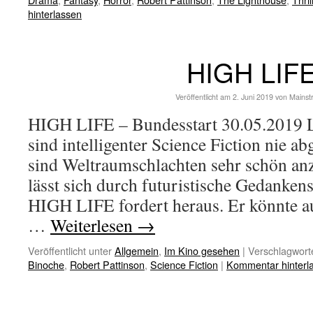
hinterlassen
HIGH LIF
Veröffentlicht am
2. Juni 2019
von
Mainst
HIGH LIFE – Bundesstart 30.05.2019 L
sind intelligenter Science Fiction nie ab
sind Weltraumschlachten sehr schön an
lässt sich durch futuristische Gedanken
HIGH LIFE fordert heraus. Er könnte au
…
Weiterlesen
→
Veröffentlicht unter
Allgemein
,
Im Kino gesehen
|
Verschlagworte
Binoche
,
Robert Pattinson
,
Science Fiction
|
Kommentar hinterl