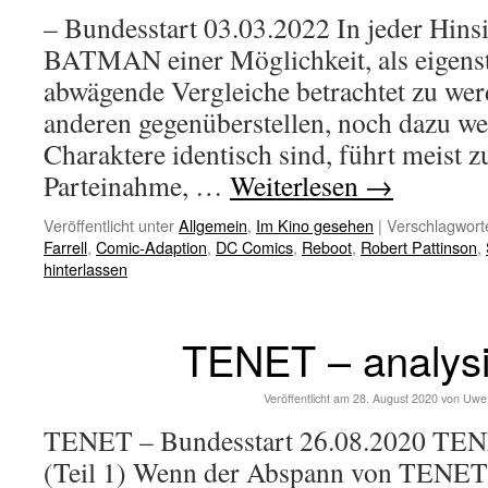
– Bundesstart 03.03.2022 In jeder Hins
BATMAN einer Möglichkeit, als eigens
abwägende Vergleiche betrachtet zu we
anderen gegenüberstellen, noch dazu w
Charaktere identisch sind, führt meist z
Parteinahme, …
Weiterlesen
→
Veröffentlicht unter
Allgemein
,
Im Kino gesehen
|
Verschlagworte
Farrell
,
Comic-Adaption
,
DC Comics
,
Reboot
,
Robert Pattinson
,
hinterlassen
TENET – analysie
Veröffentlicht am
28. August 2020
von
Uwe
TENET – Bundesstart 26.08.2020 TEN
(Teil 1) Wenn der Abspann von TENET 