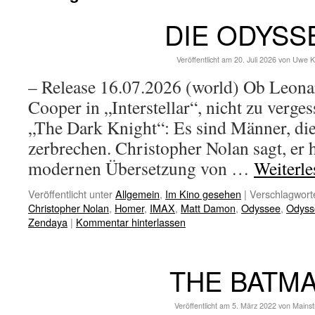
DIE ODYSS
Veröffentlicht am
20. Juli 2026
von
Uwe K
– Release 16.07.2026 (world) Ob Leona
Cooper in „Interstellar“, nicht zu verg
„The Dark Knight“: Es sind Männer, di
zerbrechen. Christopher Nolan sagt, er hä
modernen Übersetzung von …
Weiterl
Veröffentlicht unter
Allgemein
,
Im Kino gesehen
|
Verschlagworte
Christopher Nolan
,
Homer
,
IMAX
,
Matt Damon
,
Odyssee
,
Odyss
Zendaya
|
Kommentar hinterlassen
THE BATM
Veröffentlicht am
5. März 2022
von
Mains