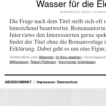
Wasser für die El
Veröffentlicht am
9. Mai 2011
von
Mainst
Die Frage nach dem Titel stellt sich oft 
hinreichend beantwortet. Romanautorin 
Interviews den Interessierten gerne spe
findet der Titel ohne die Romanvorlage 
Erklärung. Dabei geht es um eine Figu
Veröffentlicht unter
Allgemein
,
Im Kino gesehen
|
Verschlagworte
Witherspoon
,
Robert Pattinson
|
Kommentar hinterlassen
ABGESCHMINKT
Impressum / Datenschutz