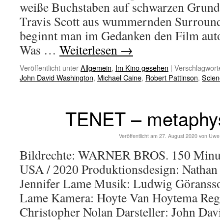
weiße Buchstaben auf schwarzen Grund
Travis Scott aus wummernden Surround
beginnt man im Gedanken den Film aut
Was …
Weiterlesen
→
Veröffentlicht unter
Allgemein
,
Im Kino gesehen
|
Verschlagworte
John David Washington
,
Michael Caine
,
Robert Pattinson
,
Scien
TENET – metaphys
Veröffentlicht am
27. August 2020
von
Uwe
Bildrechte: WARNER BROS. 150 Minut
USA / 2020 Produktionsdesign: Nathan 
Jennifer Lame Musik: Ludwig Göransson
Lame Kamera: Hoyte Van Hoytema Reg
Christopher Nolan Darsteller: John Da