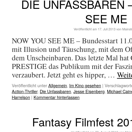
DIE UNFASSBAREN 
SEE ME
Veröffentlicht am
17. Juli 2013
von
Mains
NOW YOU SEE ME – Bundesstart 11.07.
mit Illusion und Täuschung, mit dem Of
dem Unscheinbaren. Das letzte Mal hat 
PRESTIGE das Publikum mit der Faszin
verzaubert. Jetzt geht es hipper, …
Weit
Veröffentlicht unter
Allgemein
,
Im Kino gesehen
|
Verschlagworte
Action-Thriller
,
Die Unfassbaren
,
Jesse Eisenberg
,
Michael Cain
Harrelson
|
Kommentar hinterlassen
Fantasy Filmfest 201