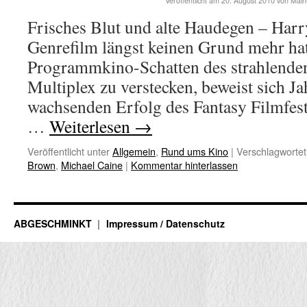
Veröffentlicht am
20. August 2010
von
Main
Frisches Blut und alte Haudegen – Har
Genrefilm längst keinen Grund mehr hat
Programmkino-Schatten des strahlende
Multiplex zu verstecken, beweist sich Ja
wachsenden Erfolg des Fantasy Filmfest
…
Weiterlesen
→
Veröffentlicht unter
Allgemein
,
Rund ums Kino
|
Verschlagwortet
Brown
,
Michael Caine
|
Kommentar hinterlassen
ABGESCHMINKT
Impressum / Datenschutz