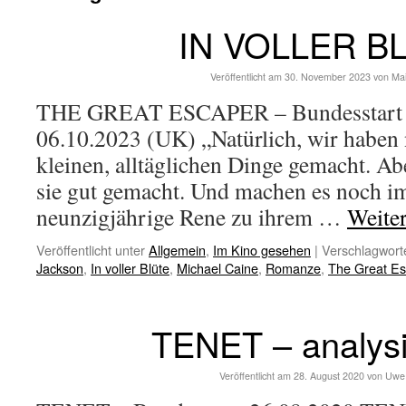
IN VOLLER B
Veröffentlicht am
30. November 2023
von
Ma
THE GREAT ESCAPER – Bundesstart 2
06.10.2023 (UK) „Natürlich, wir haben 
kleinen, alltäglichen Dinge gemacht. Abe
sie gut gemacht. Und machen es noch im
neunzigjährige Rene zu ihrem …
Weite
Veröffentlicht unter
Allgemein
,
Im Kino gesehen
|
Verschlagworte
Jackson
,
In voller Blüte
,
Michael Caine
,
Romanze
,
The Great E
TENET – analysie
Veröffentlicht am
28. August 2020
von
Uwe