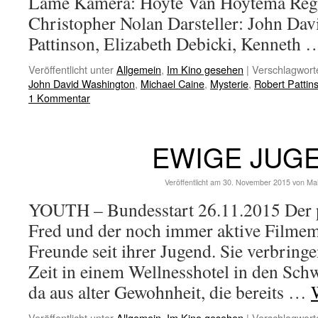
Lame Kamera: Hoyte Van Hoytema Reg
Christopher Nolan Darsteller: John Da
Pattinson, Elizabeth Debicki, Kenneth
Veröffentlicht unter
Allgemein
,
Im Kino gesehen
|
Verschlagworte
John David Washington
,
Michael Caine
,
Mysterie
,
Robert Pattin
1 Kommentar
EWIGE JUG
Veröffentlicht am
30. November 2015
von
Ma
YOUTH – Bundesstart 26.11.2015 Der p
Fred und der noch immer aktive Filme
Freunde seit ihrer Jugend. Sie verbrin
Zeit in einem Wellnesshotel in den Schw
da aus alter Gewohnheit, die bereits …
Veröffentlicht unter
Allgemein
,
Im Kino gesehen
|
Verschlagworte