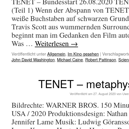
TENET – Bundesstart 26.08.2020 TEN
(Teil 1) Wenn der Abspann von TENET 
weiße Buchstaben auf schwarzen Grund
Travis Scott aus wummernden Surround
beginnt man im Gedanken den Film aut
Was …
Weiterlesen
→
Veröffentlicht unter
Allgemein
,
Im Kino gesehen
|
Verschlagworte
John David Washington
,
Michael Caine
,
Robert Pattinson
,
Scien
TENET – metaphys
Veröffentlicht am
27. August 2020
von
Uwe
Bildrechte: WARNER BROS. 150 Minut
USA / 2020 Produktionsdesign: Nathan 
Jennifer Lame Musik: Ludwig Göransson