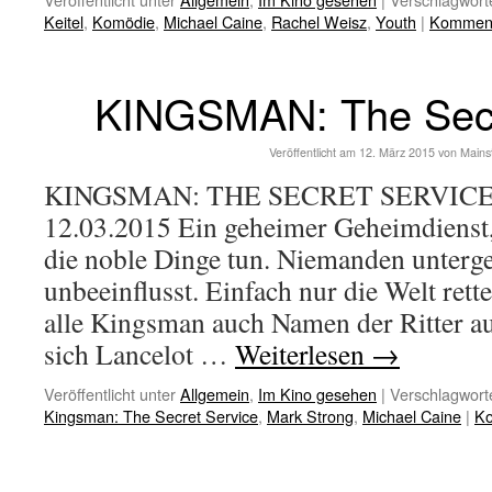
Keitel
,
Komödie
,
Michael Caine
,
Rachel Weisz
,
Youth
|
Kommenta
KINGSMAN: The Secr
Veröffentlicht am
12. März 2015
von
Mains
KINGSMAN: THE SECRET SERVICE –
12.03.2015 Ein geheimer Geheimdienst
die noble Dinge tun. Niemanden unterge
unbeeinflusst. Einfach nur die Welt ret
alle Kingsman auch Namen der Ritter a
sich Lancelot …
Weiterlesen
→
Veröffentlicht unter
Allgemein
,
Im Kino gesehen
|
Verschlagworte
Kingsman: The Secret Service
,
Mark Strong
,
Michael Caine
|
Ko