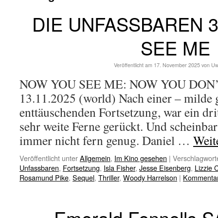
DIE UNFASSBAREN 
SEE ME
Veröffentlicht am
17. November 2025
von
Uw
NOW YOU SEE ME: NOW YOU DON’T 
13.11.2025 (world) Nach einer – milde
enttäuschenden Fortsetzung, war ein dritt
sehr weite Ferne gerückt. Und scheinba
immer nicht fern genug. Daniel …
Weit
Veröffentlicht unter
Allgemein
,
Im Kino gesehen
|
Verschlagworte
Unfassbaren
,
Fortsetzung
,
Isla Fisher
,
Jesse Eisenberg
,
Lizzie 
Rosamund Pike
,
Sequel
,
Thriller
,
Woody Harrelson
|
Kommentar 
Emerald Fennells