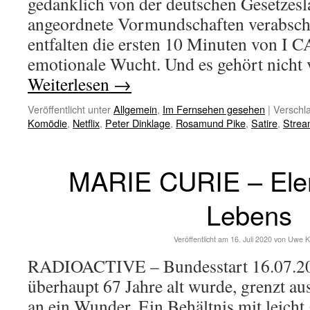
gedanklich von der deutschen Gesetzesla
angeordnete Vormundschaften verabschi
entfalten die ersten 10 Minuten von I 
emotionale Wucht. Und es gehört nicht
Weiterlesen
→
Veröffentlicht unter
Allgemein
,
Im Fernsehen gesehen
|
Verschla
Komödie
,
Netflix
,
Peter Dinklage
,
Rosamund Pike
,
Satire
,
Stre
MARIE CURIE – Ele
Lebens
Veröffentlicht am
16. Juli 2020
von
Uwe K
RADIOACTIVE – Bundesstart 16.07.20
überhaupt 67 Jahre alt wurde, grenzt au
an ein Wunder. Ein Behältnis mit leicht