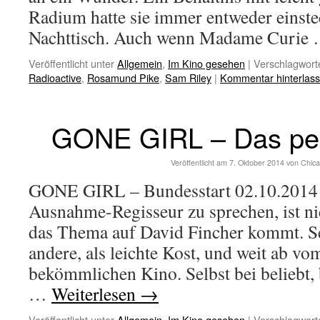
Radium hatte sie immer entweder einste
Nachttisch. Auch wenn Madame Curie
Veröffentlicht unter
Allgemein
,
Im Kino gesehen
|
Verschlagworte
Radioactive
,
Rosamund Pike
,
Sam Riley
|
Kommentar hinterlas
GONE GIRL – Das per
Veröffentlicht am
7. Oktober 2014
von
Chic
GONE GIRL – Bundesstart 02.10.2014
Ausnahme-Regisseur zu sprechen, ist ni
das Thema auf David Fincher kommt. Se
andere, als leichte Kost, und weit ab v
bekömmlichen Kino. Selbst bei beliebt
…
Weiterlesen
→
Veröffentlicht unter
Allgemein
,
Im Kino gesehen
|
Verschlagworte