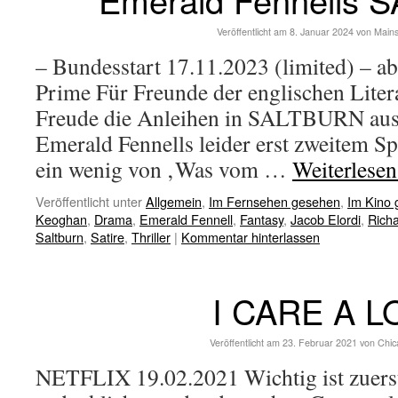
Veröffentlicht am
8. Januar 2024
von
Main
– Bundesstart 17.11.2023 (limited) – 
Prime Für Freunde der englischen Litera
Freude die Anleihen in SALTBURN ausf
Emerald Fennells leider erst zweitem S
ein wenig von ‚Was vom …
Weiterlese
Veröffentlicht unter
Allgemein
,
Im Fernsehen gesehen
,
Im Kino
Keoghan
,
Drama
,
Emerald Fennell
,
Fantasy
,
Jacob Elordi
,
Richa
Saltburn
,
Satire
,
Thriller
|
Kommentar hinterlassen
I CARE A L
Veröffentlicht am
23. Februar 2021
von
Chic
NETFLIX 19.02.2021 Wichtig ist zuerst