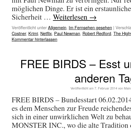
möglichen Dinge. Er ist ein erstaunlich
Sicherheit …
Weiterlesen
→
Veröffentlicht unter
Allgemein
,
Im Fernsehen gesehen
|
Verschla
Costner
,
Krimi
,
Netflix
,
Paul Newman
,
Robert Redford
,
The Hig
Kommentar hinterlassen
FREE BIRDS – Esst u
anderen Ta
Veröffentlicht am
7. Februar 2014
von
Main
FREE BIRDS – Bundesstart 06.02.20
es dem Menschen zur Freude reichendes
sich in einer unwirklichen Welt zu beha
MONSTER INC., wo die alte Tradition 