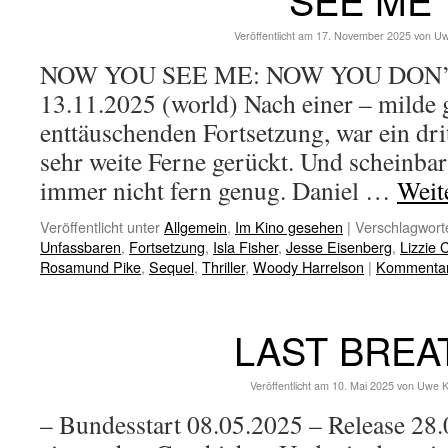
Veröffentlicht am
17. November 2025
von
Uw
NOW YOU SEE ME: NOW YOU DON’T 
13.11.2025 (world) Nach einer – milde
enttäuschenden Fortsetzung, war ein dritt
sehr weite Ferne gerückt. Und scheinba
immer nicht fern genug. Daniel …
Weit
Veröffentlicht unter
Allgemein
,
Im Kino gesehen
|
Verschlagworte
Unfassbaren
,
Fortsetzung
,
Isla Fisher
,
Jesse Eisenberg
,
Lizzie 
Rosamund Pike
,
Sequel
,
Thriller
,
Woody Harrelson
|
Kommentar 
LAST BREA
Veröffentlicht am
10. Mai 2025
von
Uwe K
– Bundesstart 08.05.2025 – Release 28.