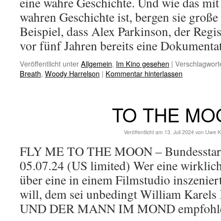
eine wahre Geschichte. Und wie das mi
wahren Geschichte ist, bergen sie große
Beispiel, dass Alex Parkinson, der Regis
vor fünf Jahren bereits eine Dokument
Veröffentlicht unter
Allgemein
,
Im Kino gesehen
|
Verschlagworte
Breath
,
Woody Harrelson
|
Kommentar hinterlassen
TO THE MO
Veröffentlicht am
13. Juli 2024
von
Uwe K
FLY ME TO THE MOON – Bundesstart 
05.07.24 (US limited) Wer eine wirkli
über eine in einem Filmstudio inszeni
will, dem sei unbedingt William Kar
UND DER MANN IM MOND empfohl