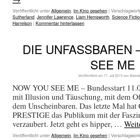
Veröffentlicht unter
Allgemein
,
Im Kino gesehen
|
Verschlagworte
Sutherland
,
Jennifer Lawrence
,
Liam Hemsworth
,
Science Ficti
Harrelson
|
Kommentar hinterlassen
DIE UNFASSBAREN 
SEE ME
Veröffentlicht am
17. Juli 2013
von
Mains
NOW YOU SEE ME – Bundesstart 11.07.
mit Illusion und Täuschung, mit dem Of
dem Unscheinbaren. Das letzte Mal hat 
PRESTIGE das Publikum mit der Faszin
verzaubert. Jetzt geht es hipper, …
Weit
Veröffentlicht unter
Allgemein
,
Im Kino gesehen
|
Verschlagworte