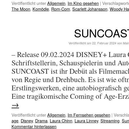
Veröffentlicht unter
Allgemein
,
Im Kino gesehen
|
Verschlagworte
The Moon
,
Komödie
,
Rom-Com
,
Scarlett Johansson
,
Woody Har
SUNCOAS
Veröffentlicht am
22. Februar 2024
von
Mai
– Release 09.02.2024 DISNEY+ Laura C
Schriftstellerin, Schauspielerin und Au
SUNCOAST ist ihr Debüt als Filmemach
von Regie und Drehbuch. Es ist wie oft
Erstlingswerken, eine autobiografisch g
Eine tragikomische Coming of Age-Er
→
Veröffentlicht unter
Allgemein
,
Im Fernsehen gesehen
|
Verschla
age
,
Disney
,
Drama
,
Laura Chinn
,
Laura Linney
,
Streaming
,
Sun
Kommentar hinterlassen