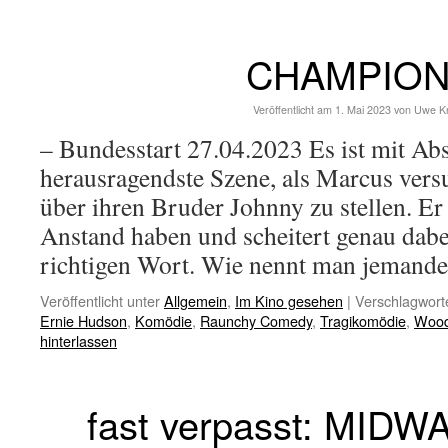
CHAMPIO
Veröffentlicht am
1. Mai 2023
von
Uwe K
– Bundesstart 27.04.2023 Es ist mit Ab
herausragendste Szene, als Marcus vers
über ihren Bruder Johnny zu stellen. Er
Anstand haben und scheitert genau dabe
richtigen Wort. Wie nennt man jeman
Veröffentlicht unter
Allgemein
,
Im Kino gesehen
|
Verschlagworte
Ernie Hudson
,
Komödie
,
Raunchy Comedy
,
Tragikomödie
,
Wood
hinterlassen
fast verpasst: MIDWA