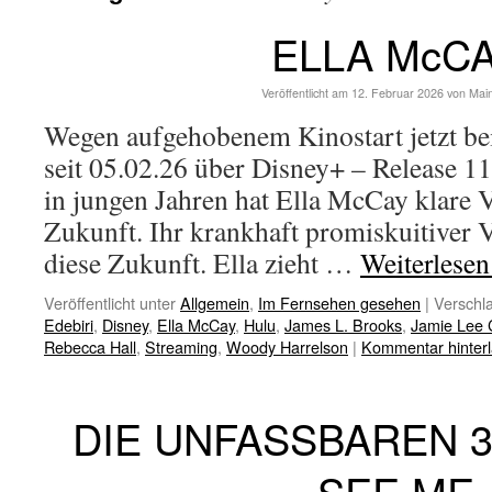
ELLA McC
Veröffentlicht am
12. Februar 2026
von
Mai
Wegen aufgehobenem Kinostart jetzt b
seit 05.02.26 über Disney+ – Release 
in jungen Jahren hat Ella McCay klare V
Zukunft. Ihr krankhaft promiskuitiver V
diese Zukunft. Ella zieht …
Weiterlese
Veröffentlicht unter
Allgemein
,
Im Fernsehen gesehen
|
Verschla
Edebiri
,
Disney
,
Ella McCay
,
Hulu
,
James L. Brooks
,
Jamie Lee C
Rebecca Hall
,
Streaming
,
Woody Harrelson
|
Kommentar hinter
DIE UNFASSBAREN 
SEE ME