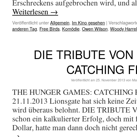
Erschreckens aufgebrochen wird, und al
Weiterlesen
→
Veröffentlicht unter
Allgemein
,
Im Kino gesehen
|
Verschlagworte
anderen Tag
,
Free Birds
,
Komödie
,
Owen Wilson
,
Woody Harre
DIE TRIBUTE VON
CATCHING F
Veröffentlicht am
25. November 2013
von
Ma
THE HUNGER GAMES: CATCHING FIR
21.11.2013 Lionsgate hat sich keine Zei
wird überaus belohnt. DIE TRIBUTE
schon ein kalkulierter Erfolg, doch mit 
Dollar, hatte man dann doch nicht gere
→