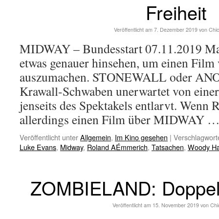
Freiheit
Veröffentlicht am
7. Dezember 2019
von
Chi
MIDWAY – Bundesstart 07.11.2019 Man
etwas genauer hinsehen, um einen Fil
auszumachen. STONEWALL oder AN
Krawall-Schwaben unerwartet von einer
jenseits des Spektakels entlarvt. Wen
allerdings einen Film über MIDWAY 
Veröffentlicht unter
Allgemein
,
Im Kino gesehen
|
Verschlagworte
Luke Evans
,
Midway
,
Roland AÉmmerich
,
Tatsachen
,
Woody Ha
ZOMBIELAND: Doppelt 
Veröffentlicht am
15. November 2019
von
Chi