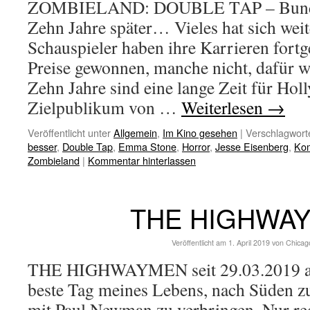
ZOMBIELAND: DOUBLE TAP – Bundes
Zehn Jahre später… Vieles hat sich weit
Schauspieler haben ihre Karrieren fortge
Preise gewonnen, manche nicht, dafür w
Zehn Jahre sind eine lange Zeit für Ho
Zielpublikum von …
Weiterlesen
→
Veröffentlicht unter
Allgemein
,
Im Kino gesehen
|
Verschlagworte
besser
,
Double Tap
,
Emma Stone
,
Horror
,
Jesse Eisenberg
,
Ko
Zombieland
|
Kommentar hinterlassen
THE HIGHWA
Veröffentlicht am
1. April 2019
von
Chicag
THE HIGHWAYMEN seit 29.03.2019 auf
beste Tag meines Lebens, nach Süden z
mit Paul Newman zu verbringen. Nur red