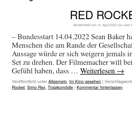
RED ROCK
Veröffentlicht am
14. April 2022
von
Uwe 
– Bundesstart 14.04.2022 Sean Baker hat
Menschen die am Rande der Gesellschaft
Aussage würde er sich weigern jemals i
Set zu drehen. Der Filmemacher will be
Gefühl haben, dass …
Weiterlesen
→
Veröffentlicht unter
Allgemein
,
Im Kino gesehen
|
Verschlagworte
Rocket
,
Simo Rex
,
Tragikomödie
|
Kommentar hinterlassen