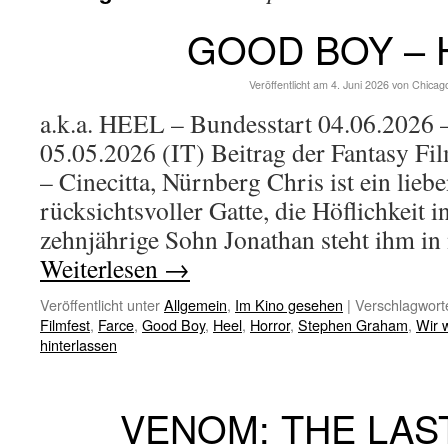
GOOD BOY – 
Veröffentlicht am
4. Juni 2026
von
Chicag
a.k.a. HEEL – Bundesstart 04.06.2026 –
05.05.2026 (IT) Beitrag der Fantasy Fi
– Cinecitta, Nürnberg Chris ist ein liebe
rücksichtsvoller Gatte, die Höflichkeit i
zehnjährige Sohn Jonathan steht ihm in
Weiterlesen
→
Veröffentlicht unter
Allgemein
,
Im Kino gesehen
|
Verschlagworte
Filmfest
,
Farce
,
Good Boy
,
Heel
,
Horror
,
Stephen Graham
,
Wir 
hinterlassen
VENOM: THE LAS