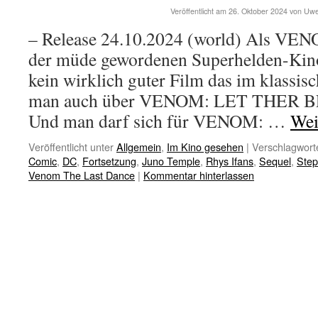
Veröffentlicht am
26. Oktober 2024
von
Uwe
– Release 24.10.2024 (world) Als VE
der müde gewordenen Superhelden-Kinow
kein wirklich guter Film das im klassis
man auch über VENOM: LET THER B
Und man darf sich für VENOM: …
Wei
Veröffentlicht unter
Allgemein
,
Im Kino gesehen
|
Verschlagworte
Comic
,
DC
,
Fortsetzung
,
Juno Temple
,
Rhys Ifans
,
Sequel
,
Ste
Venom The Last Dance
|
Kommentar hinterlassen