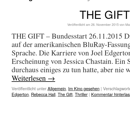
THE GIFT
Veröffentlicht am
26. November 2015
von
Ma
THE GIFT – Bundesstart 26.11.2015 Di
auf der amerikanischen BluRay-Fassung
Sprache. Die Karriere von Joel Edgerton
Erscheinung von Jessica Chastain. Ein S
durchaus einiges zu tun hatte, aber nie 
Weiterlesen
→
Veröffentlicht unter
Allgemein
,
Im Kino gesehen
|
Verschlagworte
Edgerton
,
Rebecca Hall
,
The Gift
,
Thriller
|
Kommentar hinterla