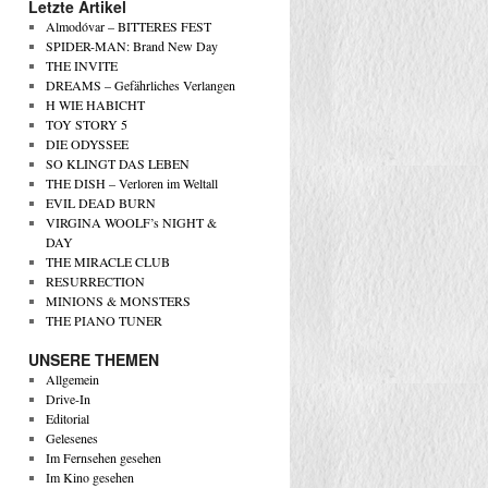
Letzte Artikel
Almodóvar – BITTERES FEST
SPIDER-MAN: Brand New Day
THE INVITE
DREAMS – Gefährliches Verlangen
H WIE HABICHT
TOY STORY 5
DIE ODYSSEE
SO KLINGT DAS LEBEN
THE DISH – Verloren im Weltall
EVIL DEAD BURN
VIRGINA WOOLF’s NIGHT &
DAY
THE MIRACLE CLUB
RESURRECTION
MINIONS & MONSTERS
THE PIANO TUNER
UNSERE THEMEN
Allgemein
Drive-In
Editorial
Gelesenes
Im Fernsehen gesehen
Im Kino gesehen