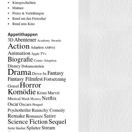
Kinogeschichten
Matinee
Preise & Verleihungen
Rund um den Fernseher
Rund ums Kino
Appetithappen
Abenteuer
3D
Academy Awards
Action
Adaption
AMPAS
Animation
Apple TV+
Biografie
Comic-Adaption
Disney
Dokumentation
Drama
Fantasy
Drive-In
Fantasy Filmfest
Fortsetzung
Horror
Grusel
Komödie
Krimi
Marvel
Netflix
Musical
Musik
Mystery
Oscar
Oscars
Prequel
Raunchy Comedy
Psychothriller
Remake
Satire
Romanze
Science Fiction
Sequel
Stream
Splatter
Serie
Slasher