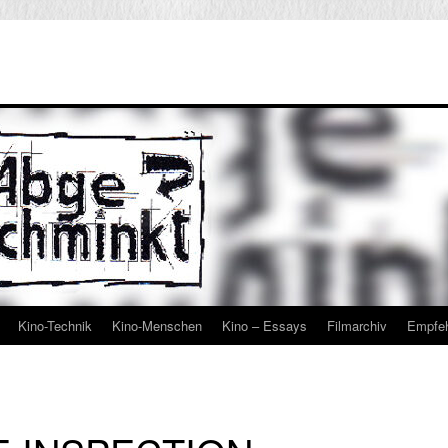
Kino-Technik
Kino-Menschen
Kino – Essays
Filmarchiv
Empfe