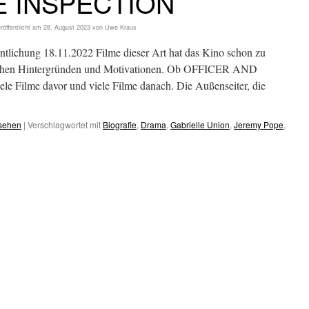
E INSPECTION
röffentlicht am
28. August 2023
von
Uwe Kraus
ntlichung 18.11.2022 Filme dieser Art hat das Kino schon zu
lichen Hintergründen und Motivationen. Ob OFFICER AND
Filme davor und viele Filme danach. Die Außenseiter, die
esehen
|
Verschlagwortet mit
Biografie
,
Drama
,
Gabrielle Union
,
Jeremy Pope
,