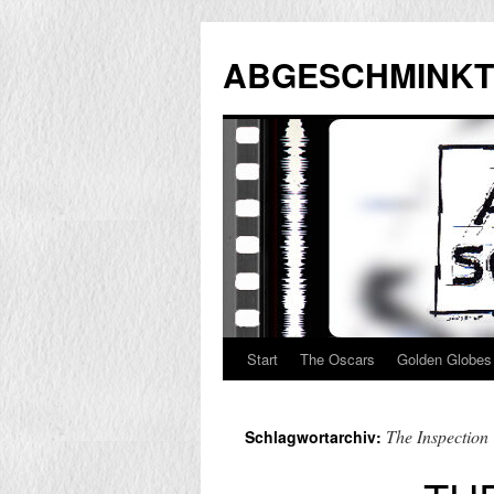
Zum
Inhalt
ABGESCHMINKT
springen
Start
The Oscars
Golden Globes
The Inspection
Schlagwortarchiv: