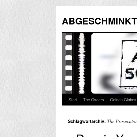
Zum
Inhalt
ABGESCHMINKT
springen
Start
The Oscars
Golden Globes
The Prosecutor
Schlagwortarchiv: