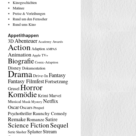
Kinogeschichten
Matinee
Preise & Verleihungen
Rund um den Fernseher
Rund ums Kino
Appetithappen
Abenteuer
3D
Academy Awards
Action
Adaption
AMPAS
Animation
Apple TV+
Biografie
Comic-Adaption
Disney
Dokumentation
Drama
Fantasy
Drive-In
Fantasy Filmfest
Fortsetzung
Horror
Grusel
Komödie
Krimi
Marvel
Netflix
Musical
Musik
Mystery
Oscar
Oscars
Prequel
Raunchy Comedy
Psychothriller
Remake
Satire
Romanze
Science Fiction
Sequel
Stream
Splatter
Serie
Slasher