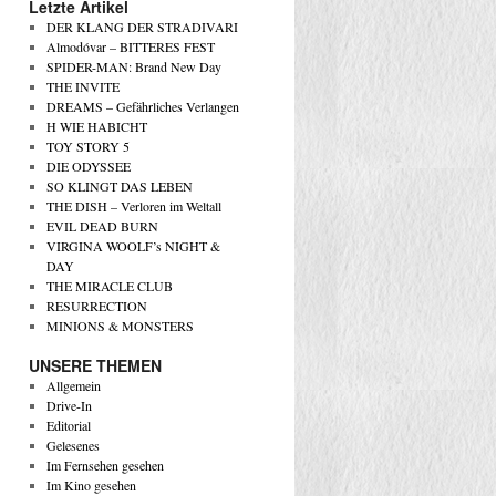
Letzte Artikel
DER KLANG DER STRADIVARI
Almodóvar – BITTERES FEST
SPIDER-MAN: Brand New Day
THE INVITE
DREAMS – Gefährliches Verlangen
H WIE HABICHT
TOY STORY 5
DIE ODYSSEE
SO KLINGT DAS LEBEN
THE DISH – Verloren im Weltall
EVIL DEAD BURN
VIRGINA WOOLF’s NIGHT &
DAY
THE MIRACLE CLUB
RESURRECTION
MINIONS & MONSTERS
UNSERE THEMEN
Allgemein
Drive-In
Editorial
Gelesenes
Im Fernsehen gesehen
Im Kino gesehen