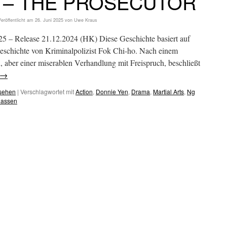
n – THE PROSECUTOR
Veröffentlicht am
26. Juni 2025
von
Uwe Kraus
 – Release 21.12.2024 (HK) Diese Geschichte basiert auf
eschichte von Kriminalpolizist Fok Chi-ho. Nach einem
 aber einer miserablen Verhandlung mit Freispruch, beschließt
→
esehen
|
Verschlagwortet mit
Action
,
Donnie Yen
,
Drama
,
Martial Arts
,
Ng
lassen