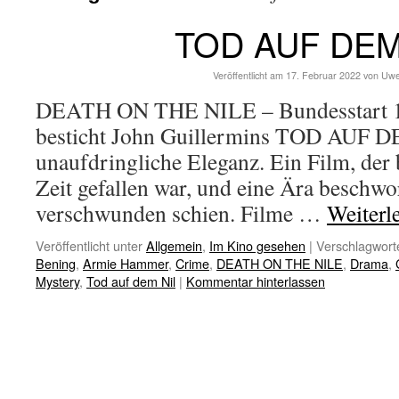
TOD AUF DEM
Veröffentlicht am
17. Februar 2022
von
Uwe
DEATH ON THE NILE – Bundesstart 1
besticht John Guillermins TOD AUF D
unaufdringliche Eleganz. Ein Film, der 
Zeit gefallen war, und eine Ära beschwo
verschwunden schien. Filme …
Weiterl
Veröffentlicht unter
Allgemein
,
Im Kino gesehen
|
Verschlagworte
Bening
,
Armie Hammer
,
Crime
,
DEATH ON THE NILE
,
Drama
,
Mystery
,
Tod auf dem Nil
|
Kommentar hinterlassen