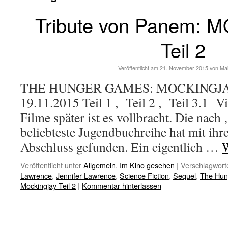
Tribute von Panem:
Teil 2
Veröffentlicht am
21. November 2015
von
Ma
THE HUNGER GAMES: MOCKINGJAY P
19.11.2015 Teil 1 , Teil 2 , Teil 3.1 Vi
Filme später ist es vollbracht. Die nach 
beliebteste Jugendbuchreihe hat mit ihr
Abschluss gefunden. Ein eigentlich …
W
Veröffentlicht unter
Allgemein
,
Im Kino gesehen
|
Verschlagworte
Lawrence
,
Jennifer Lawrence
,
Science Fiction
,
Sequel
,
The Hu
Mockingjay Teil 2
|
Kommentar hinterlassen