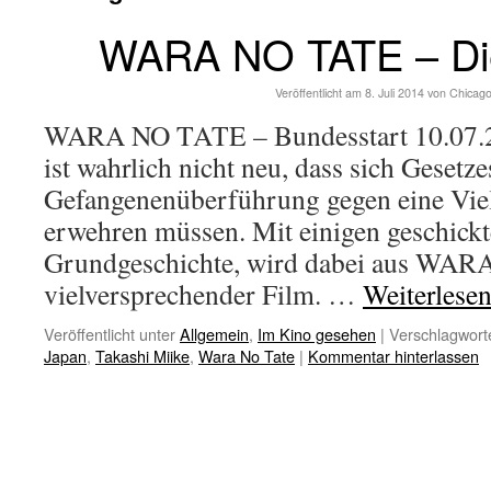
WARA NO TATE – Di
Veröffentlicht am
8. Juli 2014
von
Chicago
WARA NO TATE – Bundesstart 10.07.2
ist wahrlich nicht neu, dass sich Gesetze
Gefangenenüberführung gegen eine Vie
erwehren müssen. Mit einigen geschick
Grundgeschichte, wird dabei aus WA
vielversprechender Film. …
Weiterlese
Veröffentlicht unter
Allgemein
,
Im Kino gesehen
|
Verschlagworte
Japan
,
Takashi Miike
,
Wara No Tate
|
Kommentar hinterlassen