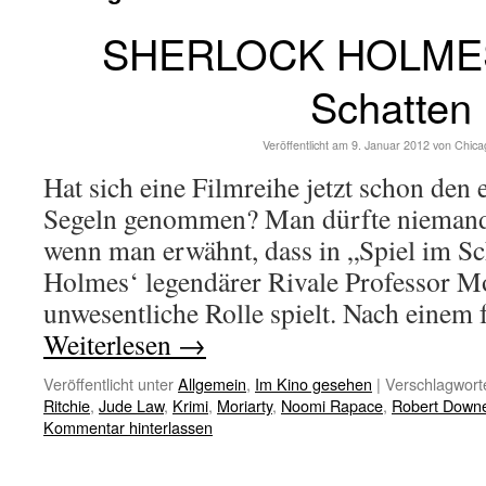
SHERLOCK HOLMES:
Schatten
Veröffentlicht am
9. Januar 2012
von
Chica
Hat sich eine Filmreihe jetzt schon den
Segeln genommen? Man dürfte niemand
wenn man erwähnt, dass in „Spiel im Sc
Holmes‘ legendärer Rivale Professor Mo
unwesentliche Rolle spielt. Nach einem
Weiterlesen
→
Veröffentlicht unter
Allgemein
,
Im Kino gesehen
|
Verschlagworte
Ritchie
,
Jude Law
,
Krimi
,
Moriarty
,
Noomi Rapace
,
Robert Down
Kommentar hinterlassen