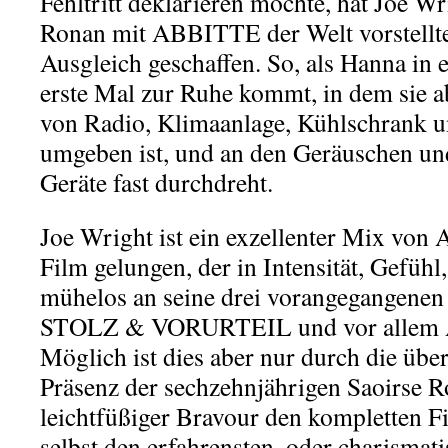
Fehltritt deklarieren möchte, hat Joe Wr
Ronan mit ABBITTE der Welt vorstellte
Ausgleich geschaffen. So, als Hanna in
erste Mal zur Ruhe kommt, in dem sie a
von Radio, Klimaanlage, Kühlschrank u
umgeben ist, und an den Geräuschen 
Geräte fast durchdreht.
Joe Wright ist ein exzellenter Mix von 
Film gelungen, der in Intensität, Gefüh
mühelos an seine drei vorangegangene
STOLZ & VORURTEIL und vor allem A
Möglich ist dies aber nur durch die übe
Präsenz der sechzehnjährigen Saoirse R
leichtfüßiger Bravour den kompletten Fi
selbst den erfahrensten, oder charismati