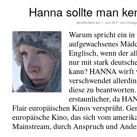
Hanna sollte man ke
Veröffentlicht am
1. Juni 2011
von
Chicag
Warum spricht ein in t
aufgewachsenes Mädc
Englisch, wenn der al
nur mit stark deutsc
kann? HANNA wirft vi
verschwendet allerdin
diese zu beantworten.
erstaunlicher, da H
Flair europäischen Kinos versprüht. Gem
europäische Kino, das sich vom amerika
Mainstream, durch Anspruch und Anders