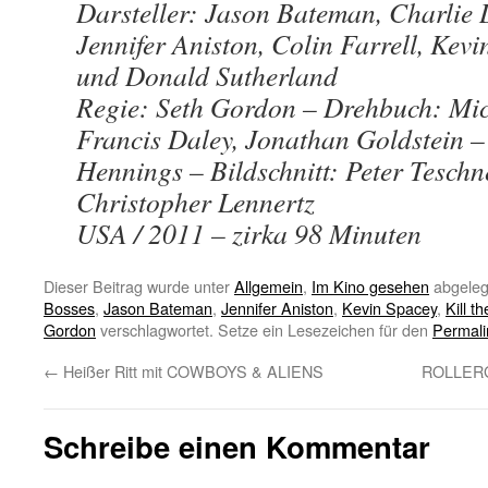
Darsteller: Jason Bateman, Charlie 
Jennifer Aniston, Colin Farrell, Kev
und Donald Sutherland
Regie: Seth Gordon – Drehbuch: Mi
Francis Daley, Jonathan Goldstein 
Hennings – Bildschnitt: Peter Teschn
Christopher Lennertz
USA / 2011 – zirka 98 Minuten
Dieser Beitrag wurde unter
Allgemein
,
Im Kino gesehen
abgeleg
Bosses
,
Jason Bateman
,
Jennifer Aniston
,
Kevin Spacey
,
Kill t
Gordon
verschlagwortet. Setze ein Lesezeichen für den
Permali
←
Heißer Ritt mit COWBOYS & ALIENS
ROLLERGI
Schreibe einen Kommentar