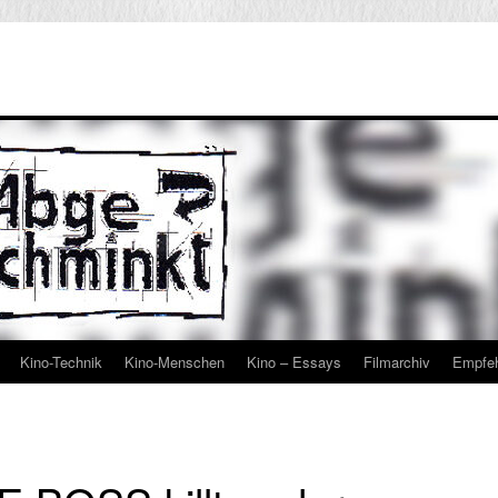
Kino-Technik
Kino-Menschen
Kino – Essays
Filmarchiv
Empfe