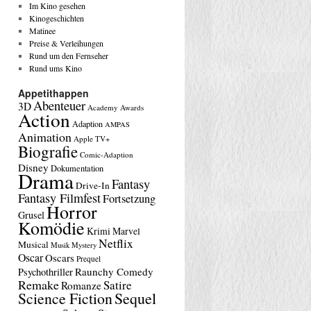
Im Kino gesehen
Kinogeschichten
Matinee
Preise & Verleihungen
Rund um den Fernseher
Rund ums Kino
Appetithappen
Abenteuer
3D
Academy Awards
Action
Adaption
AMPAS
Animation
Apple TV+
Biografie
Comic-Adaption
Disney
Dokumentation
Drama
Fantasy
Drive-In
Fantasy Filmfest
Fortsetzung
Horror
Grusel
Komödie
Krimi
Marvel
Netflix
Musical
Musik
Mystery
Oscar
Oscars
Prequel
Raunchy Comedy
Psychothriller
Remake
Satire
Romanze
Science Fiction
Sequel