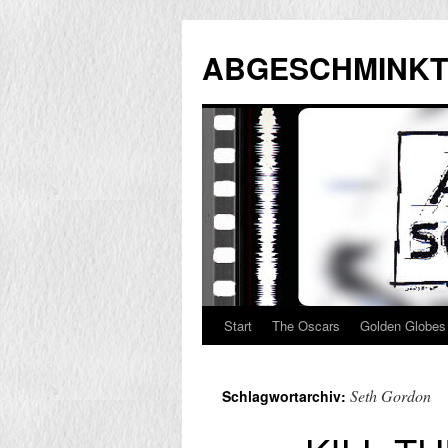
Zum
Inhalt
ABGESCHMINKT
springen
Start
The Oscars
Golden Globes
Seth Gordon
Schlagwortarchiv: