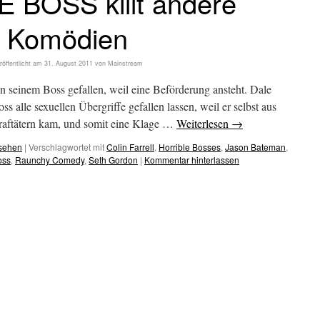
E BOSS killt andere
Komödien
röffentlicht am
31. August 2011
von
Mainstream
on seinem Boss gefallen, weil eine Beförderung ansteht. Dale
 alle sexuellen Übergriffe gefallen lassen, weil er selbst aus
traftätern kam, und somit eine Klage …
Weiterlesen
→
esehen
|
Verschlagwortet mit
Colin Farrell
,
Horrible Bosses
,
Jason Bateman
,
oss
,
Raunchy Comedy
,
Seth Gordon
|
Kommentar hinterlassen