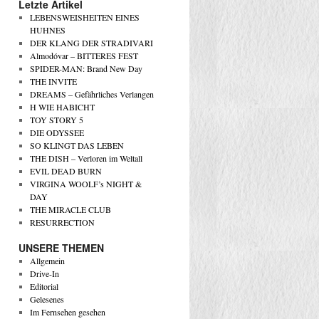
Letzte Artikel
LEBENSWEISHEITEN EINES
HUHNES
DER KLANG DER STRADIVARI
Almodóvar – BITTERES FEST
SPIDER-MAN: Brand New Day
THE INVITE
DREAMS – Gefährliches Verlangen
H WIE HABICHT
TOY STORY 5
DIE ODYSSEE
SO KLINGT DAS LEBEN
THE DISH – Verloren im Weltall
EVIL DEAD BURN
VIRGINA WOOLF’s NIGHT &
DAY
THE MIRACLE CLUB
RESURRECTION
UNSERE THEMEN
Allgemein
Drive-In
Editorial
Gelesenes
Im Fernsehen gesehen