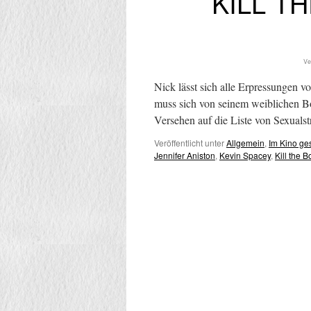
KILL TH
Ve
Nick lässt sich alle Erpressungen v
muss sich von seinem weiblichen Boss
Versehen auf die Liste von Sexuals
Veröffentlicht unter
Allgemein
,
Im Kino g
Jennifer Aniston
,
Kevin Spacey
,
Kill the B