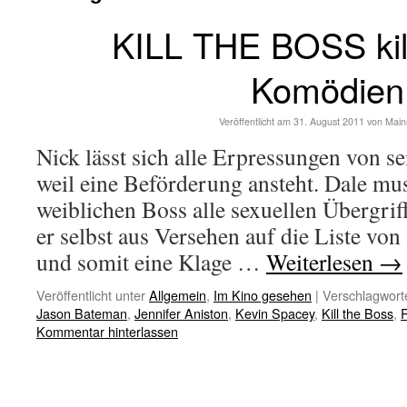
KILL THE BOSS kil
Komödien
Veröffentlicht am
31. August 2011
von
Main
Nick lässt sich alle Erpressungen von s
weil eine Beförderung ansteht. Dale mu
weiblichen Boss alle sexuellen Übergriff
er selbst aus Versehen auf die Liste von
und somit eine Klage …
Weiterlesen
→
Veröffentlicht unter
Allgemein
,
Im Kino gesehen
|
Verschlagworte
Jason Bateman
,
Jennifer Aniston
,
Kevin Spacey
,
Kill the Boss
,
Kommentar hinterlassen