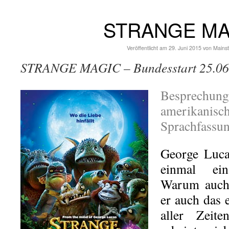
STRANGE MA
Veröffentlicht am
29. Juni 2015
von
Mains
STRANGE MAGIC – Bundesstart 25.06
Besprechu
amerikanisch
Sprachfassu
George Luca
einmal ei
Warum auch n
er auch das 
aller Zeit