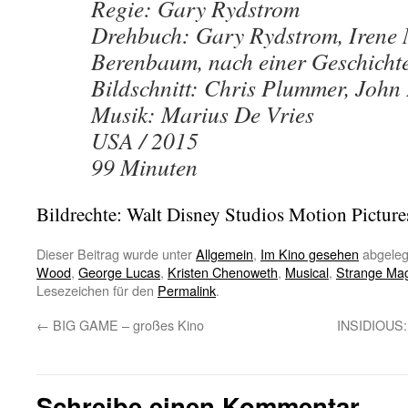
Regie: Gary Rydstrom
Drehbuch: Gary Rydstrom, Irene 
Berenbaum, nach einer Geschicht
Bildschnitt: Chris Plummer, Joh
Musik: Marius De Vries
USA / 2015
99 Minuten
Bildrechte: Walt Disney Studios Motion Picture
Dieser Beitrag wurde unter
Allgemein
,
Im Kino gesehen
abgeleg
Wood
,
George Lucas
,
Kristen Chenoweth
,
Musical
,
Strange Mag
Lesezeichen für den
Permalink
.
←
BIG GAME – großes Kino
INSIDIOUS:
Schreibe einen Kommentar