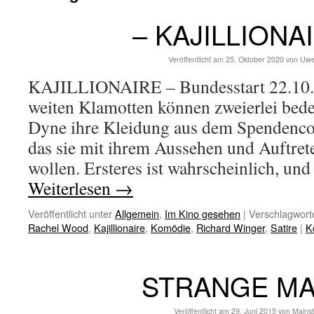
– KAJILLIONA
Veröffentlicht am
25. Oktober 2020
von
Uwe
KAJILLIONAIRE – Bundesstart 22.10.2
weiten Klamotten können zweierlei bede
Dyne ihre Kleidung aus dem Spendencon
das sie mit ihrem Aussehen und Auftrete
wollen. Ersteres ist wahrscheinlich, un
Weiterlesen
→
Veröffentlicht unter
Allgemein
,
Im Kino gesehen
|
Verschlagworte
Rachel Wood
,
Kajillionaire
,
Komödie
,
Richard Winger
,
Satire
|
K
STRANGE MA
Veröffentlicht am
29. Juni 2015
von
Mains