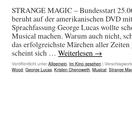
STRANGE MAGIC – Bundesstart 25.06
beruht auf der amerikanischen DVD mit
Sprachfassung George Lucas wollte sch
Musical machen. Warum auch nicht, schl
das erfolgreichste Märchen aller Zeite
scheint sich …
Weiterlesen
→
Veröffentlicht unter
Allgemein
,
Im Kino gesehen
|
Verschlagworte
Wood
,
George Lucas
,
Kristen Chenoweth
,
Musical
,
Strange Mag