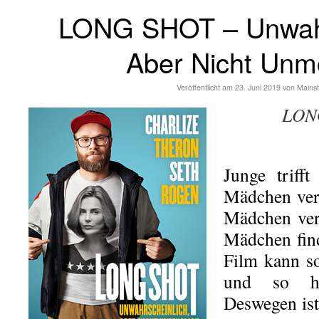
LONG SHOT – Unwahr
Aber Nicht Unm
Veröffentlicht am
23. Juni 2019
von
Mains
LONG
Junge triff
Mädchen verl
Mädchen verl
Mädchen fin
Film kann so
und so her
Deswegen ist