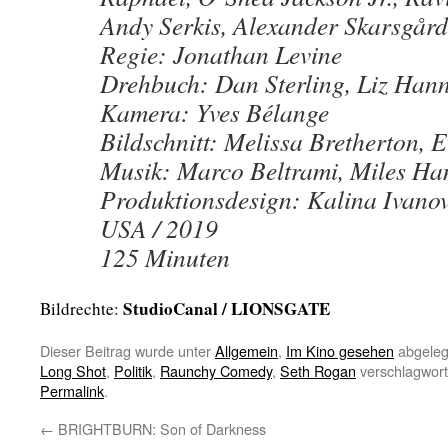
Andy Serkis, Alexander Skarsgård
Regie: Jonathan Levine
Drehbuch: Dan Sterling, Liz Han
Kamera: Yves Bélange
Bildschnitt: Melissa Bretherton, 
Musik: Marco Beltrami, Miles Ha
Produktionsdesign: Kalina Ivano
USA / 2019
125 Minuten
StudioCanal / LIONSGATE
Bildrechte:
Dieser Beitrag wurde unter
Allgemein
,
Im Kino gesehen
abgeleg
Long Shot
,
Politik
,
Raunchy Comedy
,
Seth Rogan
verschlagwort
Permalink
.
←
BRIGHTBURN: Son of Darkness