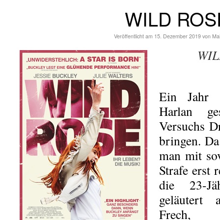
WILD ROS
Veröffentlicht am
15. Dezember 2019
von
Ma
WIL
Ein Jahr 
Harlan ge
Versuchs D
bringen. Da
man mit so
Strafe erst 
die 23-Jä
geläutert
Frech,