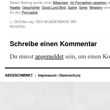
Dieser Beitrag wurde unter
Allgemein
,
Im Fernsehen gesehen
a
Hawke
,
Geschichte
,
Good Lord Bird
,
Satire
,
Serie
,
Western
vers
für den
Permalink
.
←
DVD/Blu-ray: DER WUNDERBARE MR.
ROGERS
Schreibe einen Kommentar
Du musst
angemeldet
sein, um einen K
ABGESCHMINKT
Impressum / Datenschutz