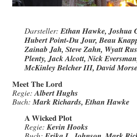
Ethan Hawke, Joshua C
Darsteller:
Hubert Point-Du Jour, Beau Knapp
Zainab Jah, Steve Zahn, Wyatt Rus
Plenty, Jack Alcott, Nick Eversman
McKinley Belcher III, David Mors
Meet The Lord
Albert Hughs
Regie:
Mark Richards, Ethan Hawke
Buch:
A Wicked Plot
Kevin Hooks
Regie:
Erika L. Johnson, Mark Ric
Buch: