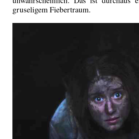
unwahrscheinlich. Das ist durchaus 
gruseligem Fiebertraum.