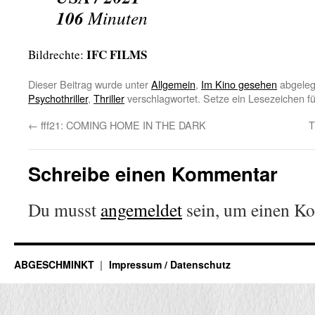
106
Minuten
IFC FILMS
Bildrechte:
Dieser Beitrag wurde unter
Allgemein
,
Im Kino gesehen
abgeleg
Psychothriller
,
Thriller
verschlagwortet. Setze ein Lesezeichen f
←
fff21: COMING HOME IN THE DARK
Schreibe einen Kommentar
Du musst
angemeldet
sein, um einen K
ABGESCHMINKT
Impressum / Datenschutz