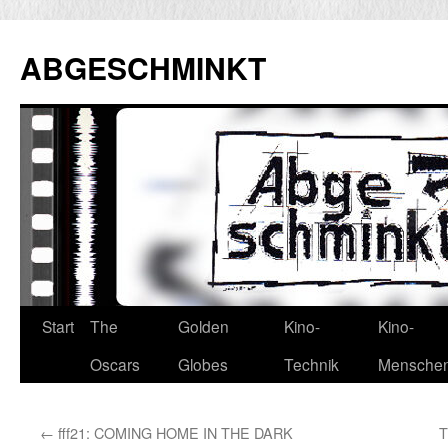
Zum
Inhalt
ABGESCHMINKT
springen
Start
The
Golden
Kino-
Kino-
Oscars
Globes
Technik
Mensche
←
fff21: COMING HOME IN THE DARK