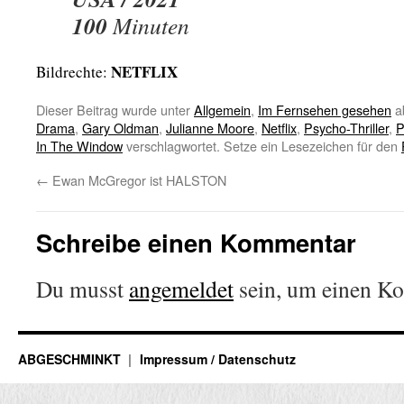
100
Minuten
NETFLIX
Bildrechte:
Dieser Beitrag wurde unter
Allgemein
,
Im Fernsehen gesehen
a
Drama
,
Gary Oldman
,
Julianne Moore
,
Netflix
,
Psycho-Thriller
,
P
In The Window
verschlagwortet. Setze ein Lesezeichen für den
←
Ewan McGregor ist HALSTON
Schreibe einen Kommentar
Du musst
angemeldet
sein, um einen K
ABGESCHMINKT
Impressum / Datenschutz