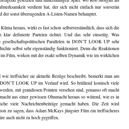
fmerksamkeit verdient hat, der sich nicht einfach nur souverän
ld der sonst überragenden A-Listen-Namen behauptet.
lima heraus, wirkt es fast schon selbstverständlich, dass sich die
 klar definierte Parteien richtet. Und das sehr einseitig. Was
die gesellschaftspolitischen Parallelen in DON’T LOOK UP sehr
hichte selbst sehr eigenständig funktioniert. Denn die Reaktionen
 im Film, wirken mit der exakt selben Dynamik wie im wirklichen
nd wie treffsicher sie aktuelle Bezüge beschreibt, bemerkt man am
 DON’T LOOK UP im Verlauf wird. So brüllend komisch viele
t werden, mit grandiosen Pointen versehen sind, genauso oft macht
 macht aus einer gewissen Ohnmacht heraus so wütend, wie es in
che viele Nachrichtenbeiträge gemacht haben. Die Zeit wird
schon zu sagen, dass Adam McKays jüngster Film ein treffsicheres
äre auch nicht zu hoch gegriffen.