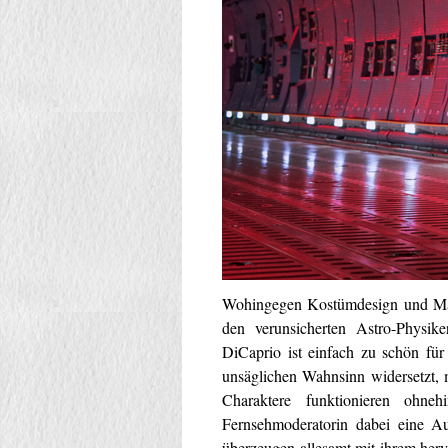
Wohingegen Kostümdesign und Make
den verunsicherten Astro-Physik
DiCaprio ist einfach zu schön für 
unsäglichen Wahnsinn widersetzt, 
Charaktere funktionieren ohn
Fernsehmoderatorin dabei eine A
überzeugen allesamt mit ihrem her