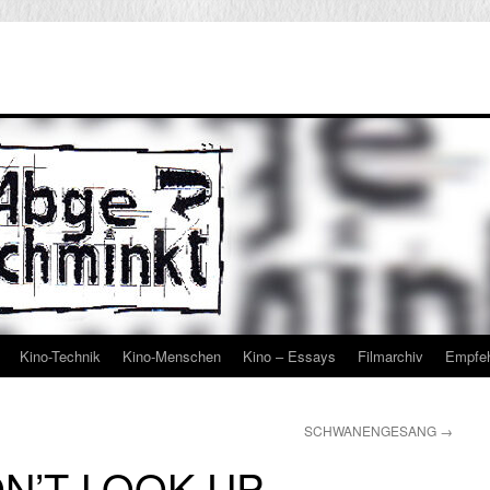
Kino-Technik
Kino-Menschen
Kino – Essays
Filmarchiv
Empfe
SCHWANENGESANG
→
N’T LOOK UP