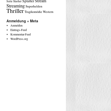
Stream
Splatter
Serie
Slasher
Streaming
Superhelden
Thriller
Tragikomödie
Western
Anmeldung + Meta
Anmelden
Eintrags-Feed
Kommentar-Feed
WordPress.org