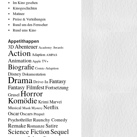
Im Kino gesehen
Kinogeschichten
Matinee
Preise & Verleihungen
Rund um den Fernseher
Rund ums Kino
Appetithappen
Abenteuer
3D
Academy Awards
Action
Adaption
AMPAS
Animation
Apple TV+
Biografie
Comic-Adaption
Disney
Dokumentation
Drama
Fantasy
Drive-In
Fantasy Filmfest
Fortsetzung
Horror
Grusel
Komödie
Krimi
Marvel
Netflix
Musical
Musik
Mystery
Oscar
Oscars
Prequel
Raunchy Comedy
Psychothriller
Remake
Satire
Romanze
Science Fiction
Sequel