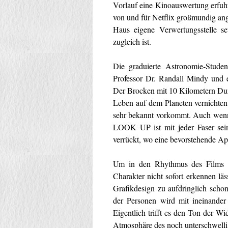
Vorlauf eine Kinoauswertung erfuh
von und für Netflix großmundig ang
Haus eigene Verwertungsstelle
zugleich ist.
Die graduierte Astronomie-Stude
Professor Dr. Randall Mindy und 
Der Brocken mit 10 Kilometern Dur
Leben auf dem Planeten vernichten.
sehr bekannt vorkommt. Auch wenn 
LOOK UP ist mit jeder Faser sein
verrückt, wo eine bevorstehende Ap
Um in den Rhythmus des Films zu
Charakter nicht sofort erkennen lä
Grafikdesign zu aufdringlich schon
der Personen wird mit ineinande
Eigentlich trifft es den Ton der Wi
Atmosphäre des noch unterschwell