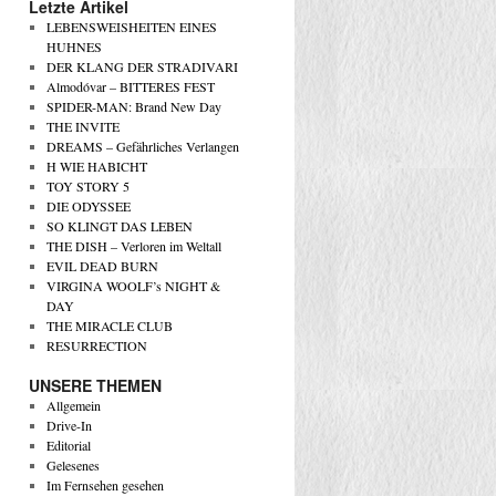
Letzte Artikel
LEBENSWEISHEITEN EINES
HUHNES
DER KLANG DER STRADIVARI
Almodóvar – BITTERES FEST
SPIDER-MAN: Brand New Day
THE INVITE
DREAMS – Gefährliches Verlangen
H WIE HABICHT
TOY STORY 5
DIE ODYSSEE
SO KLINGT DAS LEBEN
THE DISH – Verloren im Weltall
EVIL DEAD BURN
VIRGINA WOOLF’s NIGHT &
DAY
THE MIRACLE CLUB
RESURRECTION
UNSERE THEMEN
Allgemein
Drive-In
Editorial
Gelesenes
Im Fernsehen gesehen