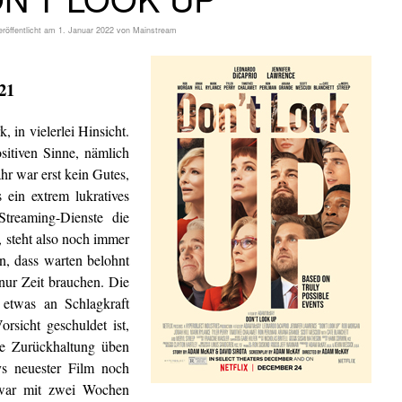
röffentlicht am
1. Januar 2022
von
Mainstream
21
 in vielerlei Hinsicht.
sitiven Sinne, nämlich
r war erst kein Gutes,
s ein extrem lukratives
treaming-Dienste die
 steht also noch immer
n, dass warten belohnt
nur Zeit brauchen. Die
etwas an Schlagkraft
orsicht geschuldet ist,
se Zurückhaltung üben
s neuester Film noch
zwar mit zwei Wochen