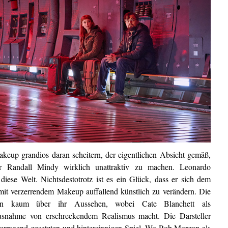
up grandios daran scheitern, der eigentlichen Absicht gemäß,
er Randall Mindy wirklich unattraktiv zu machen. Leonardo
diese Welt. Nichtsdestotrotz ist es ein Glück, dass er sich dem
mit verzerrendem Makeup auffallend künstlich zu verändern. Die
ehin kaum über ihr Aussehen, wobei Cate Blanchett als
usnahme von erschreckendem Realismus macht. Die Darsteller
vorragend gesetzten und hintersinnigen Spiel. Wo Rob Morgan als