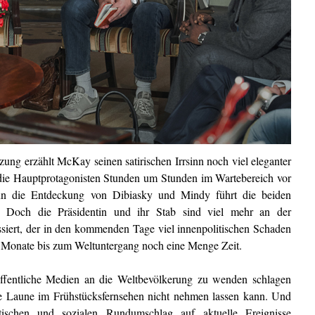
tzung erzählt McKay seinen satirischen Irrsinn noch viel eleganter
 die Hauptprotagonisten Stunden um Stunden im Wartebereich vor
nn die Entdeckung von Dibiasky und Mindy führt die beiden
. Doch die Präsidentin und ihr Stab sind viel mehr an der
ssiert, der in den kommenden Tage viel innenpolitischen Schaden
s Monate bis zum Weltuntergang noch eine Menge Zeit.
öffentliche Medien an die Weltbevölkerung zu wenden schlagen
te Laune im Frühstücksfernsehen nicht nehmen lassen kann. Und
schen und sozialen Rundumschlag auf aktuelle Ereignisse