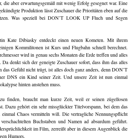
r, die aber erwartungsgemäß mit wenig Erfolg gesegnet war. Eine
ekündigte Produktion lässt Zuschauer die Prioritäten eben auf die
 setzen. Was speziell bei DON’T LOOK UP Fluch und Segen
ntin Kate Dibiasky entdeckt einen neuen Kometen. Mit ihrem
einigen Kommilitonen ist Kurs und Flugbahn schnell berechnet.
chmesser wird in genau sechs Monaten die Erde treffen und alles
 Da denkt sich der geneigte Zuschauer sofort, dass ihm das alles
das Gefühl nicht trügt, ist alles doch ganz anders, denn DON’T
er DNS ein Kind seiner Zeit. Und unsere Zeit ist nun einmal
okalypse hinten anstehen muss.
 finden, braucht man kurze Zeit, weil er seinen zügellosen
sst. Dazu gehört ein sehr missglückter Titelvorspann, bei dem das
 einmal Chaos vermitteln will. Die vertragliche Nennungspflicht
r verschachtelten Buchstaben und Namen ad absurdum geführt.
dersprüchlichkeit im Film, zerreißt aber in diesem Augenblick die
igen Humors.