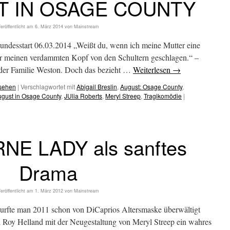
T IN OSAGE COUNTY
eröffentlicht am
6. März 2014
von
Mainstream
tart 06.03.2014 „Weißt du, wenn ich meine Mutter eine
mir meinen verdammten Kopf von den Schultern geschlagen.“ –
 der Familie Weston. Doch das bezieht …
Weiterlesen
→
esehen
|
Verschlagwortet mit
Abigail Breslin
,
August: Osage County
,
ugust in Osage County
,
JUlia Roberts
,
Meryl Streep
,
Tragikomödie
|
NE LADY als sanftes
Drama
eröffentlicht am
1. März 2012
von
Mainstream
 Durfte man 2011 schon von DiCaprios Altersmaske überwältigt
d Roy Helland mit der Neugestaltung von Meryl Streep ein wahres