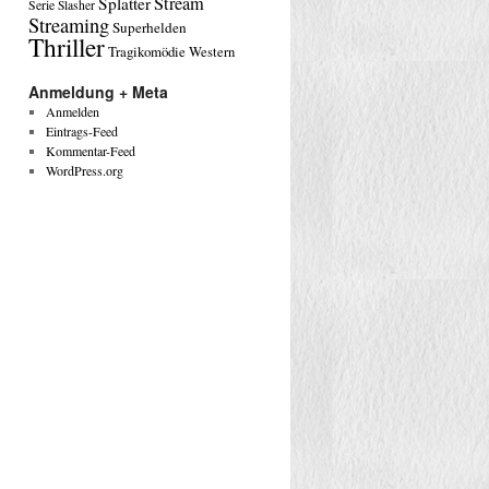
Stream
Splatter
Serie
Slasher
Streaming
Superhelden
Thriller
Tragikomödie
Western
Anmeldung + Meta
Anmelden
Eintrags-Feed
Kommentar-Feed
WordPress.org