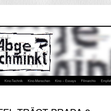
Kino-Technik
Kino-Menschen
Kino – Essays
Filmarchiv
Empfe