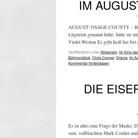
IM AUGUS
V
AUGUST: OSAGE COUNTY – Bundess
Lügnerin genannt hätte, hätte sie 
Violet Weston Es geht heiß her bei
Veröffentlicht unter
Allgemein
,
Im Kino g
Bühnenstück
,
Chris Cooper
,
Drama
,
Im A
Kommentar hinterlassen
DIE EISER
V
Es ist alles eine Frage der Maske.
sein, vollbrachten Mark Coulier un