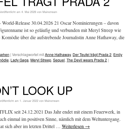
FEL TRÄGT PRADA 2
Veröffentlicht am
4. Mai 2026
von
Mainstream
ld-Release 30.04.2026 21 Oscar Nominierungen – davon
 Figurenname ist so geläufig und verbunden mit Meryl Streep wie
e Komödie über die aufstrebende Journalistin Anne Hathaway, die
esehen
|
Verschlagwortet mit
Anne Hathaway
,
Der Teufel trägt Prada 2
,
Emily
mödie
,
Lady Gaga
,
Meryl Streep
,
Sequel
,
The Devil wears Prada 2
|
N’T LOOK UP
röffentlicht am
1. Januar 2022
von
Mainstream
TFLIX seit 24.12.2021 Das Jahr endet mit einem Feuerwerk, in
 auch einmal im positiven Sinne, nämlich mit dem Weltuntergang.
at sich aber im letzten Drittel …
Weiterlesen
→