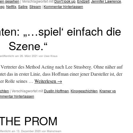
hen gesehen
|
Verschlagwortet mit
Don't look up
,
Endzeit
,
Jennifer Lawrence
,
eep
,
Netflix
,
Satire
,
Stream
|
Kommentar hinterlassen
ten: „…spiel‘ einfach die
Szene.“
eröffentlicht am
26. März 2021
von
Uwe Kraus
 Vertreter des Method Acting nach Lee Strasberg. Ohne näher auf
et das in erster Linie, dass Hoffman einer jener Darsteller ist, der
er Rolle seines …
Weiterlesen
→
chten
|
Verschlagwortet mit
Dustin Hoffman
,
Kinogeschichten
,
Kramer vs
mmentar hinterlassen
THE PROM
ffentlicht am
13. Dezember 2020
von
Mainstream