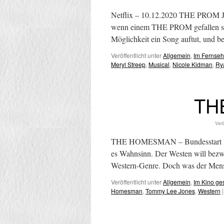
Netflix – 10.12.2020 THE PROM Ja,
wenn einem THE PROM gefallen soll.
Möglichkeit ein Song auftut, und 
Veröffentlicht unter
Allgemein
,
Im Fernse
Meryl Streep
,
Musical
,
Nicole Kidman
,
Ry
TH
Verö
THE HOMESMAN – Bundesstart 18.1
es Wahnsinn. Der Westen will bezw
Western-Genre. Doch was der Mens
Veröffentlicht unter
Allgemein
,
Im Kino g
Homesman
,
Tommy Lee Jones
,
Western
|