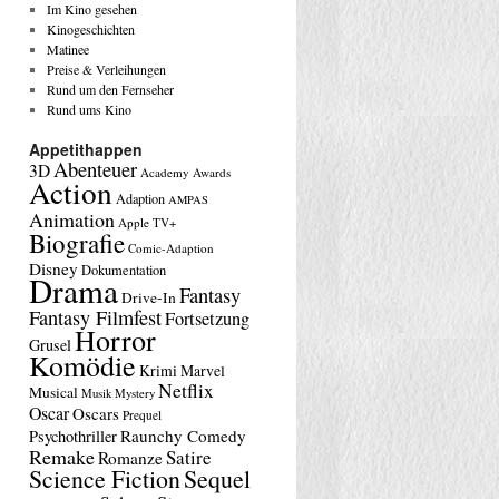
Im Kino gesehen
Kinogeschichten
Matinee
Preise & Verleihungen
Rund um den Fernseher
Rund ums Kino
Appetithappen
Abenteuer
3D
Academy Awards
Action
Adaption
AMPAS
Animation
Apple TV+
Biografie
Comic-Adaption
Disney
Dokumentation
Drama
Fantasy
Drive-In
Fantasy Filmfest
Fortsetzung
Horror
Grusel
Komödie
Krimi
Marvel
Netflix
Musical
Musik
Mystery
Oscar
Oscars
Prequel
Raunchy Comedy
Psychothriller
Remake
Satire
Romanze
Science Fiction
Sequel