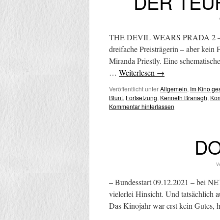
DER TEU
THE DEVIL WEARS PRADA 2 – Wor
dreifache Preisträgerin – aber kein
Miranda Priestly. Eine schematisch
…
Weiterlesen
→
Veröffentlicht unter
Allgemein
,
Im Kino g
Blunt
,
Fortsetzung
,
Kenneth Branagh
,
Ko
Kommentar hinterlassen
DO
Ve
– Bundesstart 09.12.2021 – bei NE
vielerlei Hinsicht. Und tatsächlich
Das Kinojahr war erst kein Gutes, h