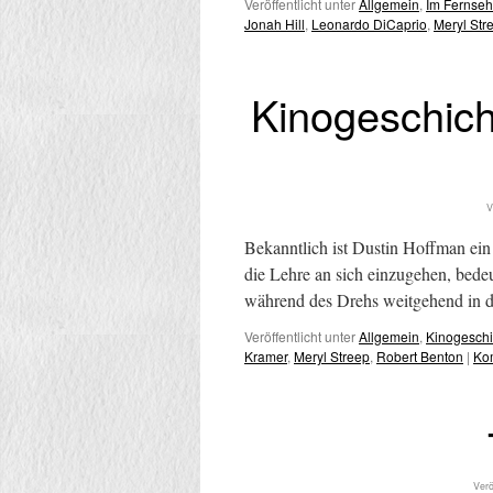
Veröffentlicht unter
Allgemein
,
Im Fernse
Jonah Hill
,
Leonardo DiCaprio
,
Meryl Str
Kinogeschich
V
Bekanntlich ist Dustin Hoffman ein
die Lehre an sich einzugehen, bedeut
während des Drehs weitgehend in d
Veröffentlicht unter
Allgemein
,
Kinogeschi
Kramer
,
Meryl Streep
,
Robert Benton
|
Ko
Verö