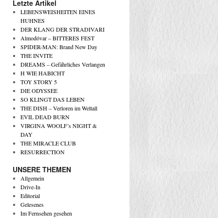
Letzte Artikel
LEBENSWEISHEITEN EINES
HUHNES
DER KLANG DER STRADIVARI
Almodóvar – BITTERES FEST
SPIDER-MAN: Brand New Day
THE INVITE
DREAMS – Gefährliches Verlangen
H WIE HABICHT
TOY STORY 5
DIE ODYSSEE
SO KLINGT DAS LEBEN
THE DISH – Verloren im Weltall
EVIL DEAD BURN
VIRGINA WOOLF’s NIGHT &
DAY
THE MIRACLE CLUB
RESURRECTION
UNSERE THEMEN
Allgemein
Drive-In
Editorial
Gelesenes
Im Fernsehen gesehen