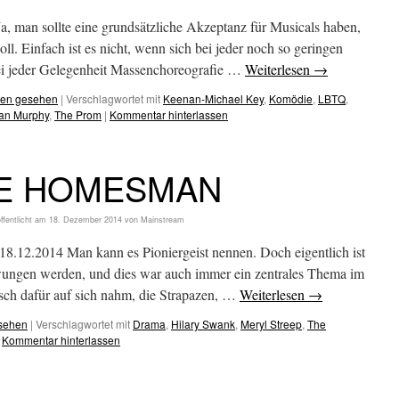
 man sollte eine grundsätzliche Akzeptanz für Musicals haben,
 Einfach ist es nicht, wenn sich bei jeder noch so geringen
bei jeder Gelegenheit Massenchoreografie …
Weiterlesen
→
hen gesehen
|
Verschlagwortet mit
Keenan-Michael Key
,
Komödie
,
LBTQ
,
an Murphy
,
The Prom
|
Kommentar hinterlassen
E HOMESMAN
ffentlicht am
18. Dezember 2014
von
Mainstream
2.2014 Man kann es Pioniergeist nennen. Doch eigentlich ist
ungen werden, und dies war auch immer ein zentrales Thema im
ch dafür auf sich nahm, die Strapazen, …
Weiterlesen
→
esehen
|
Verschlagwortet mit
Drama
,
Hilary Swank
,
Meryl Streep
,
The
Kommentar hinterlassen