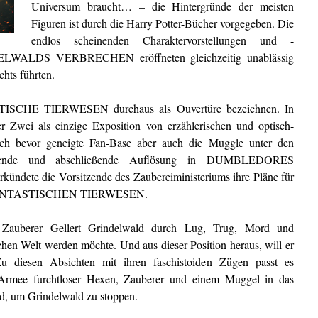
Universum braucht… – die Hintergründe der meisten
Figuren ist durch die Harry Potter-Bücher vorgegeben. Die
endlos scheinenden Charaktervorstellungen und -
DELWALDS VERBRECHEN eröffneten gleichzeitig unablässig
chts führten.
ISCHE TIERWESEN durchaus als Ouvertüre bezeichnen. In
 Zwei als einzige Exposition von erzählerischen und optisch-
och bevor geneigte Fan-Base aber auch die Muggle unter den
digende und abschließende Auflösung in DUMBLEDORES
ndete die Vorsitzende des Zaubereiministeriums ihre Pläne für
r PHANTASTISCHEN TIERWESEN.
e Zauberer Gellert Grindelwald durch Lug, Trug, Mord und
en Welt werden möchte. Und aus dieser Position heraus, will er
u diesen Absichten mit ihren faschistoiden Zügen passt es
Armee furchtloser Hexen, Zauberer und einem Muggel in das
rd, um Grindelwald zu stoppen.