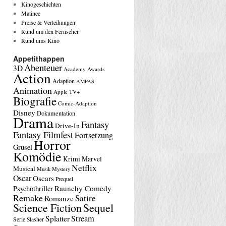
Kinogeschichten
Matinee
Preise & Verleihungen
Rund um den Fernseher
Rund ums Kino
Appetithappen
Abenteuer
3D
Academy Awards
Action
Adaption
AMPAS
Animation
Apple TV+
Biografie
Comic-Adaption
Disney
Dokumentation
Drama
Fantasy
Drive-In
Fantasy Filmfest
Fortsetzung
Horror
Grusel
Komödie
Krimi
Marvel
Netflix
Musical
Musik
Mystery
Oscar
Oscars
Prequel
Raunchy Comedy
Psychothriller
Remake
Satire
Romanze
Science Fiction
Sequel
Stream
Splatter
Serie
Slasher