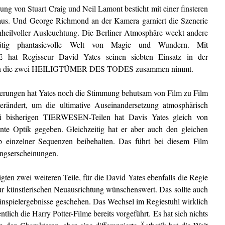
ung von Stuart Craig und Neil Lamont besticht mit einer finsteren
us. Und George Richmond an der Kamera garniert die Szenerie
heilvoller Ausleuchtung. Die Berliner Atmosphäre weckt andere
mütig phantasievolle Welt von Magie und Wundern. Mit
Regisseur David Yates seinen siebten Einsatz in der
man die zwei HEILIGTÜMER DES TODES zusammen nimmt.
nierungen hat Yates noch die Stimmung behutsam von Film zu Film
rändert, um die ultimative Auseinandersetzung atmosphärisch
ei bisherigen TIERWESEN-Teilen hat Davis Yates gleich von
nte Optik gegeben. Gleichzeitig hat er aber auch den gleichen
einzelner Sequenzen beibehalten. Das führt bei diesem Film
ngserscheinungen.
gten zwei weiteren Teile, für die David Yates ebenfalls die Regie
r künstlerischen Neuausrichtung wünschenswert. Das sollte auch
inspielergebnisse geschehen. Das Wechsel im Regiestuhl wirklich
tlich die Harry Potter-Filme bereits vorgeführt. Es hat sich nichts