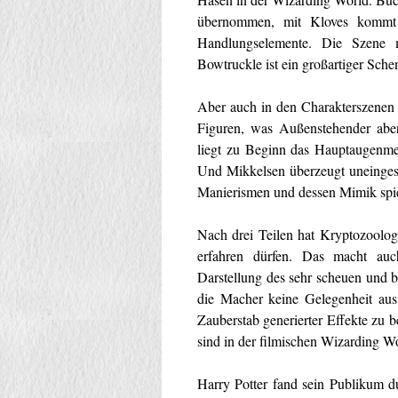
übernommen, mit Kloves kommt a
Handlungselemente. Die Szene 
Bowtruckle ist ein großartiger Schen
Aber auch in den Charakterszenen 
Figuren, was Außenstehender abe
liegt zu Beginn das Hauptaugenmer
Und Mikkelsen überzeugt uneinges
Manierismen und dessen Mimik spieg
Nach drei Teilen hat Kryptozoolo
erfahren dürfen. Das macht au
Darstellung des sehr scheuen und b
die Macher keine Gelegenheit aus
Zauberstab generierter Effekte z
sind in der filmischen Wizarding W
Harry Potter fand sein Publikum 