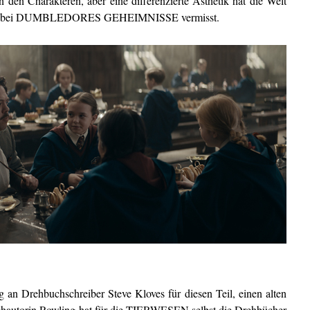
n den Charakteren, aber eine differenzierte Ästhetik hat die Welt
man bei DUMBLEDORES GEHEIMNISSE vermisst.
g an Drehbuchschreiber Steve Kloves für diesen Teil, einen alten
chautorin Rowling hat für die TIERWESEN selbst die Drehbücher