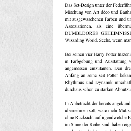
Das Set-Design unter der Federführ
Mischung von Art déco und Bauha
mit ausgewaschenen Farben und un
Assoziationen, als eine über
DUMBLDORES GEHEIMNISSE hat 
Wizarding World. Sechs, wenn 
Bei seinen vier Harry Potter-Insze
in Farbgebung und Ausstattung ve
angemessen einzuläuten. Den dr
Anfang an seine seit Potter bekan
Rhythmus und Dynamik innerhalb 
durchaus schon zu starken Abnutzu
In Anbetracht der bereits angekündi
übernehmen soll, wäre mehr Mut zu
ohne Rücksicht auf irgendwelche E
im Sinne der Reihe sind, haben eigen