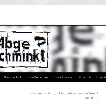
Kino-Technik
Kino-Menschen
Kino – Essays
Filmarchiv
Empfe
Kinogeschichten: „…nicht zu wissen was die Zukunft
bringt.“
→