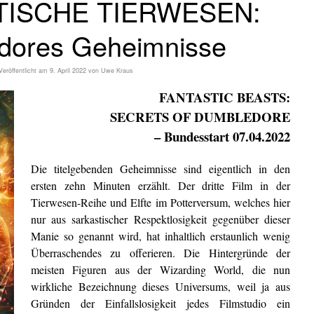
TISCHE TIERWESEN:
dores Geheimnisse
Veröffentlicht am
9. April 2022
von
Uwe Kraus
FANTASTIC BEASTS:
SECRETS OF DUMBLEDORE
– Bundesstart 07.04.2022
Die titelgebenden Geheimnisse sind eigentlich in den
ersten zehn Minuten erzählt. Der dritte Film in der
Tierwesen-Reihe und Elfte im Potterversum, welches hier
nur aus sarkastischer Respektlosigkeit gegenüber dieser
Manie so genannt wird, hat inhaltlich erstaunlich wenig
Überraschendes zu offerieren. Die Hintergründe der
meisten Figuren aus der Wizarding World, die nun
wirkliche Bezeichnung dieses Universums, weil ja aus
Gründen der Einfallslosigkeit jedes Filmstudio ein