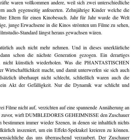
räfte waren vollkommen andere, weil sich zwei unterschiedliche
rn auch gegenseitig anfeuerten. Zehnjährige Kinder welche die
hre Eltern für einen Kinobesuch. Jahr für Jahr wurde die Welt
ige, junge Erwachsene in die Kinos strömten um Filme zu sehen,
ilmstudio-Standard längst heraus gewachsen wären.
atürlich auch nicht mehr nehmen. Und in dieses unerklärliche
ann schon die nächste Generation gezogen. Ein derartiges
man nicht künstlich wiederholen. Was die PHANTASTISCHEN
Wirtschaftlichkeit macht, und damit unterwerfen sie sich auch
sätzlich überhaupt nicht schlecht, schließlich waren auch die
kein Akt der Gefälligkeit. Nur die Dynamik war schlicht und
rei Filme nicht auf, verzichten auf eine spannende Annäherung an
lmen zuvor, wirft DUMBLEDORES GEHEIMNISSE den Zuschauer
n bestimmen immer wieder Szenen, in denen sie inhaltlich nichts
lkürlich inszeniert, um ein Effekt-Spektakel kreieren zu können.
ensächliche das uns überraschend verzaubert. Der Zuschauer