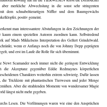
ber merkliche Abwechslung in die sonst sehr stringenten
mit dem schnabeltierartigen Niffler und dem Baumgewächs
kelklopfer, positiv gemeint.
erkennt man interessantere Abstufungen in den Zeichnungen der
r kaum einem speziellen Autoren zuordnen kann. Selbstredend
k auf Mads Mikkelsens Interpretation des Gellert Grindelwald.
chränkt, wenn er Anfangs noch die von Johnny Depp geprägten
elt, und erst im Laufe die Rolle für sich übernimmt.
ge Newt Scamander noch immer nicht die geringste Entwicklung
ch die Akzeptanz gegenüber Eddie Redmaynes körperlichen
escheidenen Charakters weiterhin extrem schwierig. Dafür lassen
, die Trickkiste mit phantastischen Tierwesen und jeder Menge
u bemühen. Aber die strahlenden Momente von wundersamer Magie
orld längst nicht mehr gegeben.
durchs Lesen. Die Verfilmungen waren wie eine den Ansprüchen