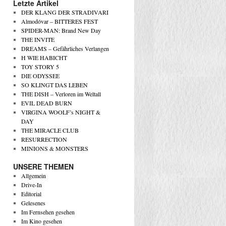
Letzte Artikel
DER KLANG DER STRADIVARI
Almodóvar – BITTERES FEST
SPIDER-MAN: Brand New Day
THE INVITE
DREAMS – Gefährliches Verlangen
H WIE HABICHT
TOY STORY 5
DIE ODYSSEE
SO KLINGT DAS LEBEN
THE DISH – Verloren im Weltall
EVIL DEAD BURN
VIRGINA WOOLF’s NIGHT &
DAY
THE MIRACLE CLUB
RESURRECTION
MINIONS & MONSTERS
UNSERE THEMEN
Allgemein
Drive-In
Editorial
Gelesenes
Im Fernsehen gesehen
Im Kino gesehen