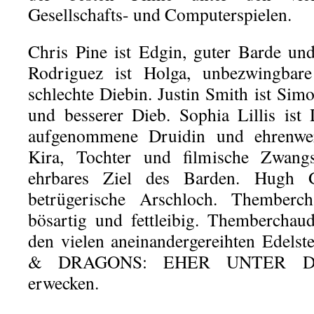
Gesellschafts- und Computerspielen.
Chris Pine ist Edgin, guter Barde un
Rodriguez ist Holga, unbezwingbar
schlechte Diebin. Justin Smith ist Sim
und besserer Dieb. Sophia Lillis ist
aufgenommene Druidin und ehrenwer
Kira, Tochter und filmische Zwang
ehrbares Ziel des Barden. Hugh G
betrügerische Arschloch. Themberc
bösartig und fettleibig. Themberchau
den vielen aneinandergereihten Edel
& DRAGONS: EHER UNTER DI
erwecken.