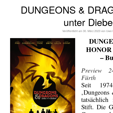
DUNGEONS & DRAG
unter Dieb
Veröffentlicht am
30. März 2023
von
Uwe 
DUNGE
HONOR
– Bu
Preview 24
Fürth
Seit 197
‚Dungeons &
tatsächlic
Stift. Die 