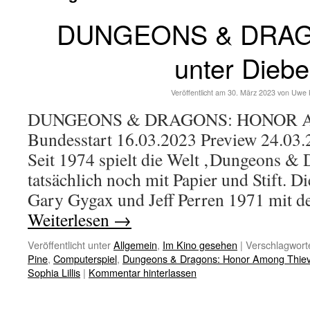
DUNGEONS & DRAG
unter Dieb
Veröffentlicht am
30. März 2023
von
Uwe 
DUNGEONS & DRAGONS: HONOR 
Bundesstart 16.03.2023 Preview 24.03.
Seit 1974 spielt die Welt ‚Dungeons & D
tatsächlich noch mit Papier und Stift. D
Gary Gygax und Jeff Perren 1971 mit 
Weiterlesen
→
Veröffentlicht unter
Allgemein
,
Im Kino gesehen
|
Verschlagworte
Pine
,
Computerspiel
,
Dungeons & Dragons: Honor Among Thie
Sophia Lillis
|
Kommentar hinterlassen