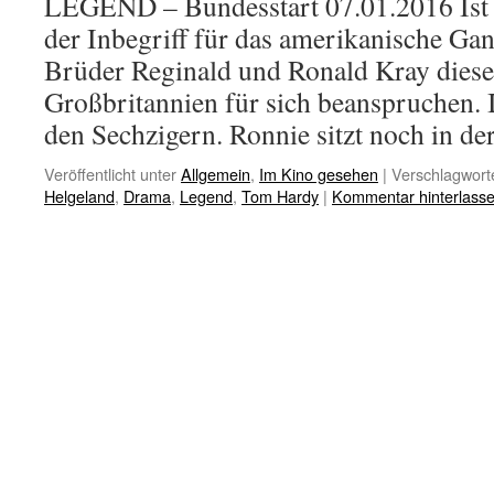
LEGEND – Bundesstart 07.01.2016 Ist
der Inbegriff für das amerikanische Ga
Brüder Reginald und Ronald Kray diesen
Großbritannien für sich beanspruchen. I
den Sechzigern. Ronnie sitzt noch in d
Veröffentlicht unter
Allgemein
,
Im Kino gesehen
|
Verschlagworte
Helgeland
,
Drama
,
Legend
,
Tom Hardy
|
Kommentar hinterlass