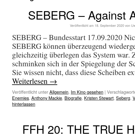
SEBERG – Against A
Veröffentlicht am
18. September 2020
von
Uw
SEBERG – Bundesstart 17.09.2020 Nich
SEBERG können überzeugend wiedergeb
gleichzeitig überlegen das System war.
schminken sich in der Spiegelung der S
Sie wissen nicht, dass diese Scheiben e
Weiterlesen
→
Veröffentlicht unter
Allgemein
,
Im Kino gesehen
|
Verschlagworte
Enemies
,
Anthony Mackie
,
Biografie
,
Kristen Stewart
,
Seberg
,
V
hinterlassen
FFH 20: THE TRUE 