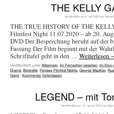
THE KELLY 
Veröffentlicht am
9. Juli 2020
von
Mainst
THE TRUE HISTORY OF THE KELLY 
Filmfest Night 11.07.2020 – ab 20. Aug
DVD Der Besprechung beruht auf der b
Fassung Der Film beginnt mit der Wahrh
Schrifttafel geht in den …
Weiterlesen
Veröffentlicht unter
Allgemein
,
Im Fernsehen gesehen
,
Im Kino
Drama
,
Biografie
,
Fantasy Filmfest Nights
,
George MacKay
,
Rus
Gang
|
Kommentar hinterlassen
LEGEND – mit To
Veröffentlicht am
12. Januar 2016
von
Main