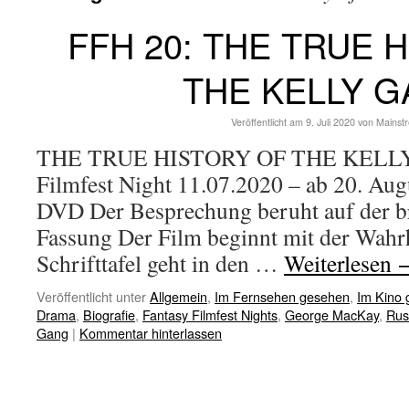
FFH 20: THE TRUE 
THE KELLY 
Veröffentlicht am
9. Juli 2020
von
Mainst
THE TRUE HISTORY OF THE KELLY 
Filmfest Night 11.07.2020 – ab 20. Aug
DVD Der Besprechung beruht auf der b
Fassung Der Film beginnt mit der Wahrh
Schrifttafel geht in den …
Weiterlesen
Veröffentlicht unter
Allgemein
,
Im Fernsehen gesehen
,
Im Kino
Drama
,
Biografie
,
Fantasy Filmfest Nights
,
George MacKay
,
Rus
Gang
|
Kommentar hinterlassen