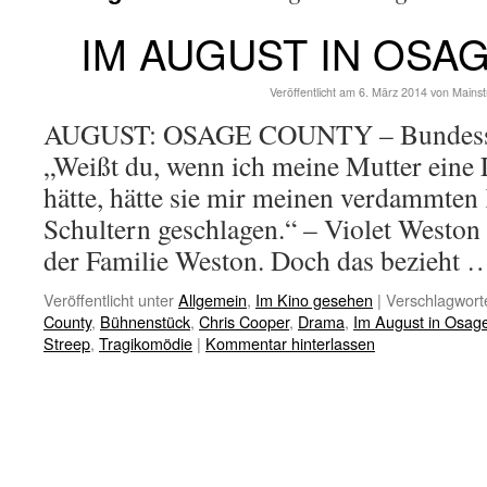
IM AUGUST IN OSA
Veröffentlicht am
6. März 2014
von
Mains
AUGUST: OSAGE COUNTY – Bundessta
„Weißt du, wenn ich meine Mutter eine
hätte, hätte sie mir meinen verdammten
Schultern geschlagen.“ – Violet Weston 
der Familie Weston. Doch das bezieht
Veröffentlicht unter
Allgemein
,
Im Kino gesehen
|
Verschlagworte
County
,
Bühnenstück
,
Chris Cooper
,
Drama
,
Im August in Osag
Streep
,
Tragikomödie
|
Kommentar hinterlassen