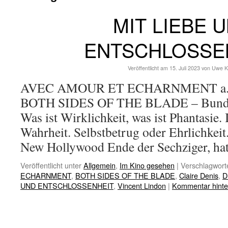
MIT LIEBE 
ENTSCHLOSSE
Veröffentlicht am
15. Juli 2023
von
Uwe K
AVEC AMOUR ET ECHARNMENT a.k.a
BOTH SIDES OF THE BLADE – Bundes
Was ist Wirklichkeit, was ist Phantasie. 
Wahrheit. Selbstbetrug oder Ehrlichkei
New Hollywood Ende der Sechziger, ha
Veröffentlicht unter
Allgemein
,
Im Kino gesehen
|
Verschlagworte
ECHARNMENT
,
BOTH SIDES OF THE BLADE
,
Claire Denis
,
D
UND ENTSCHLOSSENHEIT
,
Vincent Lindon
|
Kommentar hinte