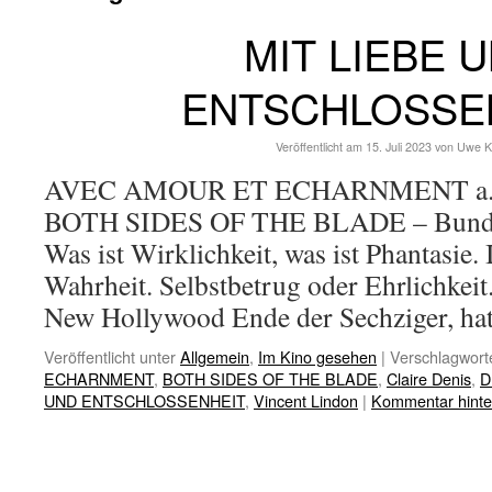
MIT LIEBE 
ENTSCHLOSSE
Veröffentlicht am
15. Juli 2023
von
Uwe K
AVEC AMOUR ET ECHARNMENT a.k.a
BOTH SIDES OF THE BLADE – Bundes
Was ist Wirklichkeit, was ist Phantasie. 
Wahrheit. Selbstbetrug oder Ehrlichkei
New Hollywood Ende der Sechziger, ha
Veröffentlicht unter
Allgemein
,
Im Kino gesehen
|
Verschlagworte
ECHARNMENT
,
BOTH SIDES OF THE BLADE
,
Claire Denis
,
D
UND ENTSCHLOSSENHEIT
,
Vincent Lindon
|
Kommentar hinte