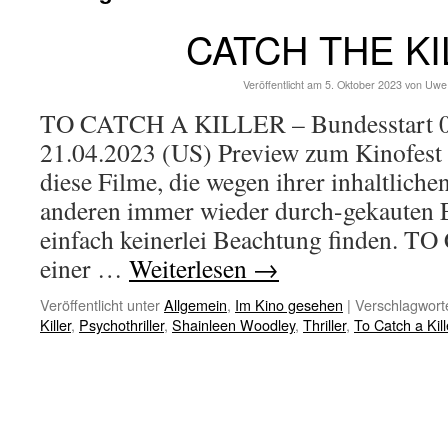
CATCH THE KI
Veröffentlicht am
5. Oktober 2023
von
Uwe
TO CATCH A KILLER – Bundesstart 05
21.04.2023 (US) Preview zum Kinofest 
diese Filme, die wegen ihrer inhaltliche
anderen immer wieder durch-gekauten E
einfach keinerlei Beachtung finden. 
einer …
Weiterlesen
→
Veröffentlicht unter
Allgemein
,
Im Kino gesehen
|
Verschlagworte
Killer
,
Psychothriller
,
Shainleen Woodley
,
Thriller
,
To Catch a Kill