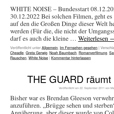
WHITE NOISE – Bundesstart 08.12.2022
30.12.2022 Bei solchen Filmen, geht e
auf den die Großen Dinge dieser Welt 
werden (Für die, die nicht der Umgangs
darf es auch die kleine …
Weiterlesen
Veröffentlicht unter
Allgemein
,
Im Fernsehen gesehen
|
Verschla
Cheadle
,
Greta Gerwig
,
Noah Baumbach
,
Romanverfilmung
,
Sat
Rauschen
,
White Noise
|
Kommentar hinterlassen
THE GUARD räumt ri
Veröffentlicht am
22. September 2011
von
Ma
Bisher war es Brendan Gleeson verwehr
anzuführen. „Brügge sehen und sterben“
Annäherung, aber dieser wurde von Coli