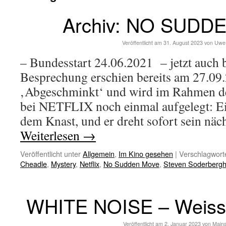
Archiv: NO SUDD
Veröffentlicht am
31. August 2023
von
Uwe
– Bundesstart 24.06.2021 – jetzt auc
Besprechung erschien bereits am 27.09
‚Abgeschminkt‘ und wird im Rahmen de
bei NETFLIX noch einmal aufgelegt: E
dem Knast, und er dreht sofort sein nä
Weiterlesen
→
Veröffentlicht unter
Allgemein
,
Im Kino gesehen
|
Verschlagworte
Cheadle
,
Mystery
,
Netflix
,
No Sudden Move
,
Steven Soderberg
WHITE NOISE – Weiss
Veröffentlicht am
2. Januar 2023
von
Main