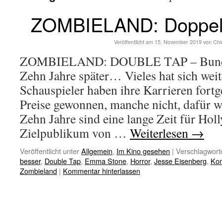
ZOMBIELAND: Doppelt 
Veröffentlicht am
15. November 2019
von
Chi
ZOMBIELAND: DOUBLE TAP – Bundes
Zehn Jahre später… Vieles hat sich weit
Schauspieler haben ihre Karrieren fortge
Preise gewonnen, manche nicht, dafür w
Zehn Jahre sind eine lange Zeit für Ho
Zielpublikum von …
Weiterlesen
→
Veröffentlicht unter
Allgemein
,
Im Kino gesehen
|
Verschlagworte
besser
,
Double Tap
,
Emma Stone
,
Horror
,
Jesse Eisenberg
,
Ko
Zombieland
|
Kommentar hinterlassen