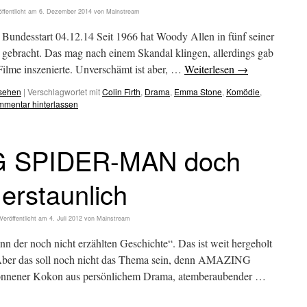
öffentlicht am
6. Dezember 2014
von
Mainstream
start 04.12.14 Seit 1966 hat Woody Allen in fünf seiner
 gebracht. Das mag nach einem Skandal klingen, allerdings gab
Filme inszenierte. Unverschämt ist aber, …
Weiterlesen
→
esehen
|
Verschlagwortet mit
Colin Firth
,
Drama
,
Emma Stone
,
Komödie
,
mentar hinterlassen
 SPIDER-MAN doch
erstaunlich
Veröffentlicht am
4. Juli 2012
von
Mainstream
 der noch nicht erzählten Geschichte“. Das ist weit hergeholt
 Aber das soll noch nicht das Thema sein, denn AMAZING
onnener Kokon aus persönlichem Drama, atemberaubender …