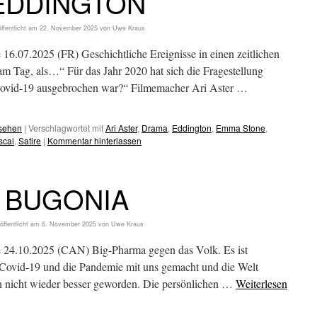
EDDINGTON
ffentlicht am
22. November 2025
von
Uwe Kraus
 16.07.2025 (FR) Geschichtliche Ereignisse in einen zeitlichen
 Tag, als…“ Für das Jahr 2020 hat sich die Fragestellung
 Covid-19 ausgebrochen war?“ Filmemacher Ari Aster …
esehen
|
Verschlagwortet mit
Ari Aster
,
Drama
,
Eddington
,
Emma Stone
,
scal
,
Satire
|
Kommentar hinterlassen
BUGONIA
öffentlicht am
6. November 2025
von
Uwe Kraus
e 24.10.2025 (CAN) Big-Pharma gegen das Volk. Es ist
s Covid-19 und die Pandemie mit uns gemacht und die Welt
ch nicht wieder besser geworden. Die persönlichen …
Weiterlesen