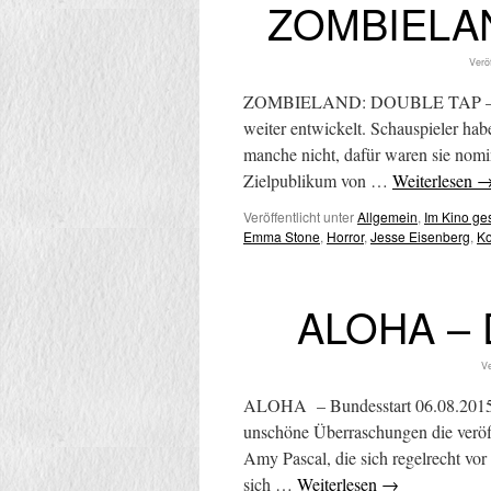
ZOMBIELAND
Verö
ZOMBIELAND: DOUBLE TAP – Bund
weiter entwickelt. Schauspieler habe
manche nicht, dafür waren sie nomi
Zielpublikum von …
Weiterlesen
Veröffentlicht unter
Allgemein
,
Im Kino g
Emma Stone
,
Horror
,
Jesse Eisenberg
,
K
ALOHA – D
Ve
ALOHA – Bundesstart 06.08.2015 N
unschöne Überraschungen die veröf
Amy Pascal, die sich regelrecht vo
sich …
Weiterlesen
→