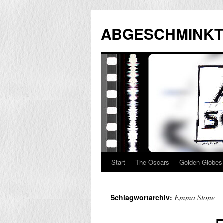
Zum
Inhalt
ABGESCHMINKT
springen
Start
The Oscars
Golden Globes
Emma Stone
Schlagwortarchiv: