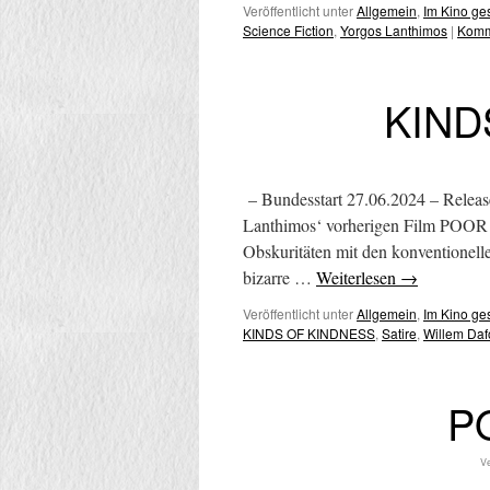
Veröffentlicht unter
Allgemein
,
Im Kino g
Science Fiction
,
Yorgos Lanthimos
|
Komm
KIND
– Bundesstart 27.06.2024 – Releas
Lanthimos‘ vorherigen Film POOR 
Obskuritäten mit den konventione
bizarre …
Weiterlesen
→
Veröffentlicht unter
Allgemein
,
Im Kino g
KINDS OF KINDNESS
,
Satire
,
Willem Daf
P
Ve