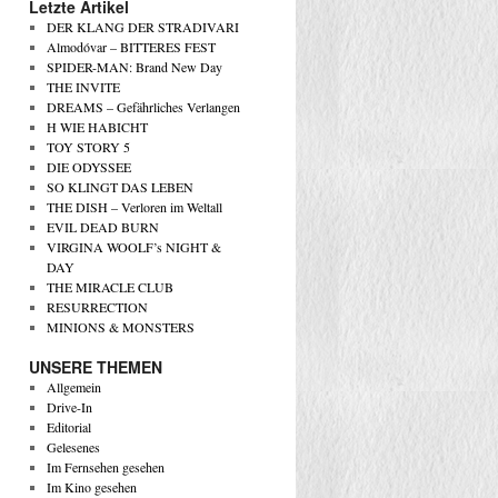
Letzte Artikel
DER KLANG DER STRADIVARI
Almodóvar – BITTERES FEST
SPIDER-MAN: Brand New Day
THE INVITE
DREAMS – Gefährliches Verlangen
H WIE HABICHT
TOY STORY 5
DIE ODYSSEE
SO KLINGT DAS LEBEN
THE DISH – Verloren im Weltall
EVIL DEAD BURN
VIRGINA WOOLF’s NIGHT &
DAY
THE MIRACLE CLUB
RESURRECTION
MINIONS & MONSTERS
UNSERE THEMEN
Allgemein
Drive-In
Editorial
Gelesenes
Im Fernsehen gesehen
Im Kino gesehen