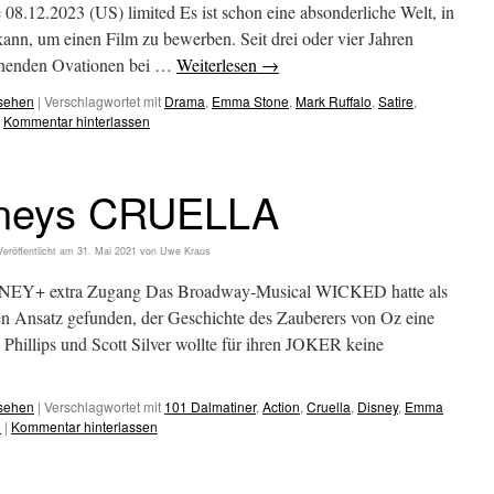
08.12.2023 (US) limited Es ist schon eine absonderliche Welt, in
kann, um einen Film zu bewerben. Seit drei oder vier Jahren
tehenden Ovationen bei …
Weiterlesen
→
esehen
|
Verschlagwortet mit
Drama
,
Emma Stone
,
Mark Ruffalo
,
Satire
,
Kommentar hinterlassen
neys CRUELLA
Veröffentlicht am
31. Mai 2021
von
Uwe Kraus
ISNEY+ extra Zugang Das Broadway-Musical WICKED hatte als
en Ansatz gefunden, der Geschichte des Zauberers von Oz eine
Phillips und Scott Silver wollte für ihren JOKER keine
esehen
|
Verschlagwortet mit
101 Dalmatiner
,
Action
,
Cruella
,
Disney
,
Emma
e
|
Kommentar hinterlassen