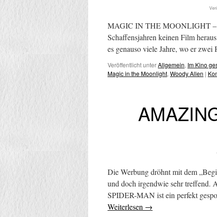
Ver
MAGIC IN THE MOONLIGHT – Bundes
Schaffensjahren keinen Film heraus
es genauso viele Jahre, wo er zwei 
Veröffentlicht unter
Allgemein
,
Im Kino g
Magic in the Moonlight
,
Woody Allen
|
Kom
AMAZING
Die Werbung dröhnt mit dem „Beginn
und doch irgendwie sehr treffend.
SPIDER-MAN ist ein perfekt gesp
Weiterlesen
→