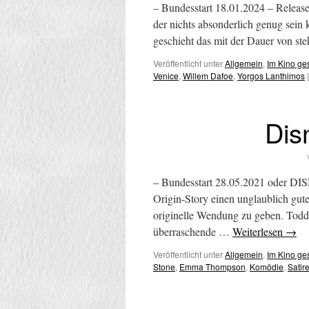
– Bundesstart 18.01.2024 – Release 
der nichts absonderlich genug sein 
geschieht das mit der Dauer von s
Veröffentlicht unter
Allgemein
,
Im Kino g
Venice
,
Willem Dafoe
,
Yorgos Lanthimos
|
Dis
– Bundesstart 28.05.2021 oder D
Origin-Story einen unglaublich gut
originelle Wendung zu geben. Todd 
überraschende …
Weiterlesen
→
Veröffentlicht unter
Allgemein
,
Im Kino g
Stone
,
Emma Thompson
,
Komödie
,
Satir