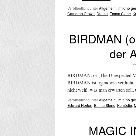
Veröffentlicht unter
Allgemein
,
Im Kino g
Cameron Crowe
,
Drama
,
Emma Stone
,
K
BIRDMAN (od
der A
Ve
BIRDMAN: or (The Unexpected Virt
BIRDMAN ist irgendwie verdreht, ab
nicht weiß, was man erwarten soll
Veröffentlicht unter
Allgemein
,
Im Kino g
Edward Norton
,
Emma Stone
,
Komödie
,
M
MAGIC 