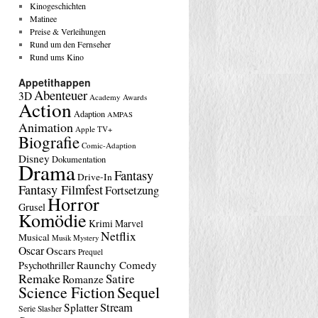
Kinogeschichten
Matinee
Preise & Verleihungen
Rund um den Fernseher
Rund ums Kino
Appetithappen
Abenteuer
3D
Academy Awards
Action
Adaption
AMPAS
Animation
Apple TV+
Biografie
Comic-Adaption
Disney
Dokumentation
Drama
Fantasy
Drive-In
Fantasy Filmfest
Fortsetzung
Horror
Grusel
Komödie
Krimi
Marvel
Netflix
Musical
Musik
Mystery
Oscar
Oscars
Prequel
Raunchy Comedy
Psychothriller
Remake
Satire
Romanze
Science Fiction
Sequel
Stream
Splatter
Serie
Slasher