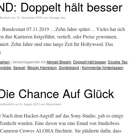
: Doppelt hält besser
ffentlicht am
15. November 2019
von
Chicago-Joe
esstart 07.11.2019 …Zehn Jahre später… Vieles hat sich
n ihre Karrieren fortgeführt, vertieft, oder Preise gewonnen,
niert. Zehn Jahre sind eine lange Zeit für Hollywood. Das
→
esehen
|
Verschlagwortet mit
Abigail Breslin
,
Doppelt hält besser
,
Double Tap
,
omödie
,
Sequel
,
Woody Harrelson
,
Zombieland
|
Kommentar hinterlassen
ie Chance Auf Glück
röffentlicht am
8. August 2015
von
Mainstream
ach dem Hacker-Angriff auf das Sony-Studio, gab es einige
fentlicht wurden. Eine davon war eine Email von Studioboss
r Cameron Crowes ALOHA fürchtete. Sie plädierte dafür, dass