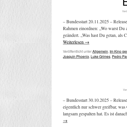
Verö
– Bundesstart 20.11.2025 – Release
Rahmen einordnen: „Wo warst Du am
geändert. „Was hast Du getan, als
Weiterlesen
→
Veröffentlicht unter
Allgemein
,
Im Kino g
Joaquin Phoenix
,
Luke Grimes
,
Pedro Pa
Ver
– Bundesstart 30.10.2025 – Releas
eigentlich nur schwer greifbar, wa
langsam gespalten hat. Es ist dana
→