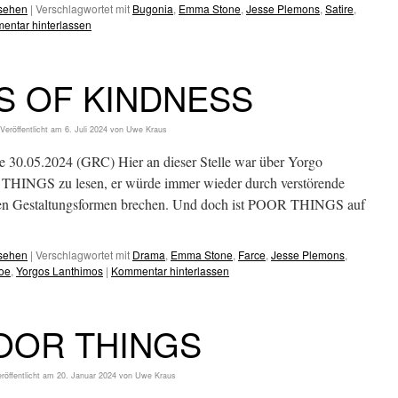
esehen
|
Verschlagwortet mit
Bugonia
,
Emma Stone
,
Jesse Plemons
,
Satire
,
entar hinterlassen
S OF KINDNESS
Veröffentlicht am
6. Juli 2024
von
Uwe Kraus
e 30.05.2024 (GRC) Hier an dieser Stelle war über Yorgo
THINGS zu lesen, er würde immer wieder durch verstörende
llen Gestaltungsformen brechen. Und doch ist POOR THINGS auf
esehen
|
Verschlagwortet mit
Drama
,
Emma Stone
,
Farce
,
Jesse Plemons
,
oe
,
Yorgos Lanthimos
|
Kommentar hinterlassen
OOR THINGS
röffentlicht am
20. Januar 2024
von
Uwe Kraus