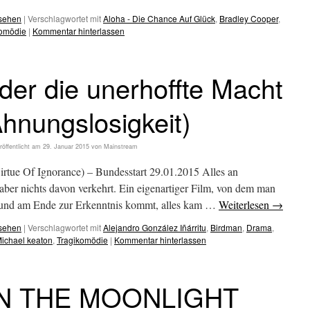
esehen
|
Verschlagwortet mit
Aloha - Die Chance Auf Glück
,
Bradley Cooper
,
omödie
|
Kommentar hinterlassen
er die unerhoffte Macht
hnungslosigkeit)
röffentlicht am
29. Januar 2015
von
Mainstream
ue Of Ignorance) – Bundesstart 29.01.2015 Alles an
er nichts davon verkehrt. Ein eigenartiger Film, von dem man
, und am Ende zur Erkenntnis kommt, alles kam …
Weiterlesen
→
esehen
|
Verschlagwortet mit
Alejandro González Iñárritu
,
Birdman
,
Drama
,
ichael keaton
,
Tragikomödie
|
Kommentar hinterlassen
IN THE MOONLIGHT