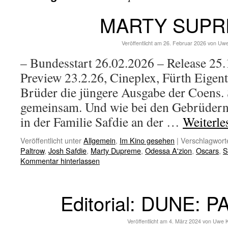
MARTY SUP
Veröffentlicht am
26. Februar 2026
von
Uwe
– Bundesstart 26.02.2026 – Release 2
Preview 23.2.26, Cineplex, Fürth Eigentl
Brüder die jüngere Ausgabe der Coens.
gemeinsam. Und wie bei den Gebrüdern 
in der Familie Safdie an der …
Weiterl
Veröffentlicht unter
Allgemein
,
Im Kino gesehen
|
Verschlagworte
Paltrow
,
Josh Safdie
,
Marty Dupreme
,
Odessa A'zion
,
Oscars
,
S
Kommentar hinterlassen
Editorial: DUNE: 
Veröffentlicht am
4. März 2024
von
Uwe K