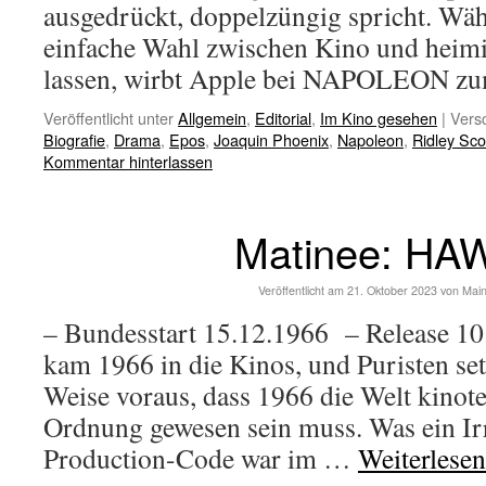
ausgedrückt, doppelzüngig spricht. Wä
einfache Wahl zwischen Kino und heim
lassen, wirbt Apple bei NAPOLEON 
Veröffentlicht unter
Allgemein
,
Editorial
,
Im Kino gesehen
|
Versc
Biografie
,
Drama
,
Epos
,
Joaquin Phoenix
,
Napoleon
,
Ridley Sco
Kommentar hinterlassen
Matinee: HAW
Veröffentlicht am
21. Oktober 2023
von
Mai
– Bundesstart 15.12.1966 – Release 10
kam 1966 in die Kinos, und Puristen se
Weise voraus, dass 1966 die Welt kinot
Ordnung gewesen sein muss. Was ein Ir
Production-Code war im …
Weiterlese