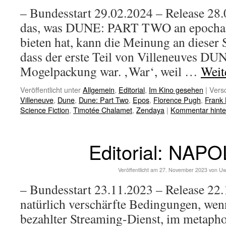
– Bundesstart 29.02.2024 – Release 28
das, was DUNE: PART TWO an epochal
bieten hat, kann die Meinung an dieser S
dass der erste Teil von Villeneuves DU
Mogelpackung war. ‚War‘, weil …
Weit
Veröffentlicht unter
Allgemein
,
Editorial
,
Im Kino gesehen
|
Versc
Villeneuve
,
Dune
,
Dune: Part Two
,
Epos
,
Florence Pugh
,
Frank 
Science Fiction
,
Timotée Chalamet
,
Zendaya
|
Kommentar hinte
Editorial: NAP
Veröffentlicht am
27. November 2023
von
Uw
– Bundesstart 23.11.2023 – Release 22
natürlich verschärfte Bedingungen, wen
bezahlter Streaming-Dienst, im metaph