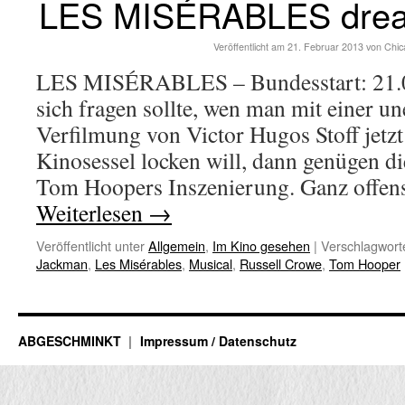
LES MISÉRABLES drea
Veröffentlicht am
21. Februar 2013
von
Chic
LES MISÉRABLES – Bundesstart: 21.
sich fragen sollte, wen man mit einer u
Verfilmung von Victor Hugos Stoff jetzt
Kinosessel locken will, dann genügen d
Tom Hoopers Inszenierung. Ganz offen
Weiterlesen
→
Veröffentlicht unter
Allgemein
,
Im Kino gesehen
|
Verschlagworte
Jackman
,
Les Misérables
,
Musical
,
Russell Crowe
,
Tom Hooper
ABGESCHMINKT
Impressum / Datenschutz