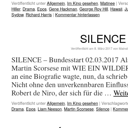
Veröffentlicht unter
Allgemein
,
Im Kino gesehen
,
Matinee
|
Versc
Hiller
,
Drama
,
Epos
,
Gene Hackman
,
George Roy Hill
,
Hawaii
,
J
Sydow
,
Richard Harris
|
Kommentar hinterlassen
SILENCE
Veröffentlicht am
8. März 2017
von
Mains
SILENCE – Bundesstart 02.03.2017 Als
Martin Scorsese mit WIE EIN WILDER
an eine Biografie wagte, nun, da schrieb
Nicht ohne den unverkennbaren Einfluss
Robert de Niro, der sich für die …
Weit
Veröffentlicht unter
Allgemein
,
Im Kino gesehen
|
Verschlagworte
Drama
,
Epos
,
Liam Neeson
,
Martin Scorsese
,
Silence
|
Komment