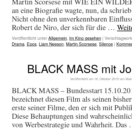
Martin Scorsese mit WIE EIN WILDER
an eine Biografie wagte, nun, da schrieb
Nicht ohne den unverkennbaren Einfluss
Robert de Niro, der sich für die …
Weit
Veröffentlicht unter
Allgemein
,
Im Kino gesehen
|
Verschlagworte
Drama
,
Epos
,
Liam Neeson
,
Martin Scorsese
,
Silence
|
Komment
BLACK MASS mit Jo
Veröffentlicht am
16. Oktober 2015
von
Mai
BLACK MASS – Bundesstart 15.10.20
bezeichnet diesen Film als seinen bisher
erste seiner Filme, den er sich mit Pub
Diese Behauptungen sind wahrscheinlic
von Werbestrategie und Wahrheit. Das