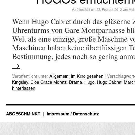
Veröffentlicht am
22. Februar 2012
von
Mai
Wenn Hugo Cabret durch das gläserne Zi
Uhrenturms von Gare Montparnasse blickt
Welt als eine einzige, große Maschine 
Maschinen haben keine überflüssigen Teil
Bestimmung, jedes noch so gering an
→
Veröffentlicht unter
Allgemein
,
Im Kino gesehen
|
Verschlagworte
Kingsley
,
Cloe Grace Moretz
,
Drama
,
Hugo
,
Hugo Cabret
,
Märc
hinterlassen
ABGESCHMINKT
Impressum / Datenschutz