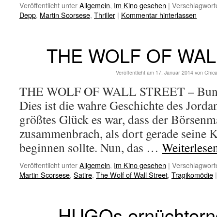
Veröffentlicht unter
Allgemein
,
Im Kino gesehen
|
Verschlagworte
Depp
,
Martin Scorsese
,
Thriller
|
Kommentar hinterlassen
THE WOLF OF WAL
Veröffentlicht am
17. Januar 2014
von
Chic
THE WOLF OF WALL STREET – Bundes
Dies ist die wahre Geschichte des Jorda
größtes Glück es war, dass der Börsenma
zusammenbrach, als dort gerade seine K
beginnen sollte. Nun, das …
Weiterlese
Veröffentlicht unter
Allgemein
,
Im Kino gesehen
|
Verschlagworte
Martin Scorsese
,
Satire
,
The Wolf of Wall Street
,
Tragikomödie
|
HUGOs ernüchtern