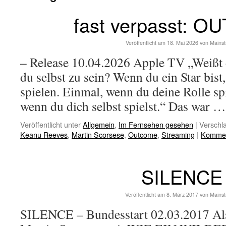
fast verpasst: 
Veröffentlicht am
18. Mai 2026
von
Mains
– Release 10.04.2026 Apple TV „Weißt d
du selbst zu sein? Wenn du ein Star bist
spielen. Einmal, wenn du deine Rolle sp
wenn du dich selbst spielst.“ Das war 
Veröffentlicht unter
Allgemein
,
Im Fernsehen gesehen
|
Verschla
Keanu Reeves
,
Martin Scorsese
,
Outcome
,
Streaming
|
Komment
SILENCE
Veröffentlicht am
8. März 2017
von
Mains
SILENCE – Bundesstart 02.03.2017 Als