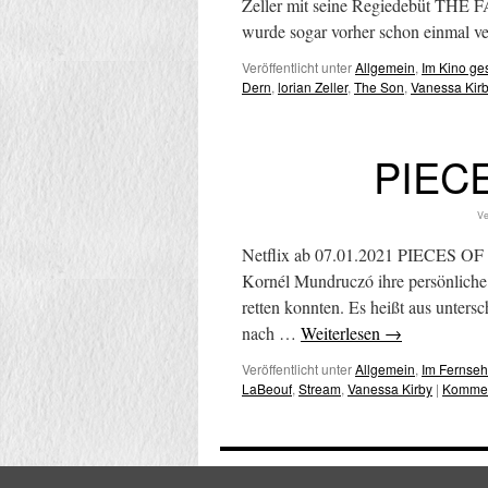
Zeller mit seine Regiedebüt THE FA
wurde sogar vorher schon einmal ve
Veröffentlicht unter
Allgemein
,
Im Kino g
Dern
,
lorian Zeller
,
The Son
,
Vanessa Kir
PIEC
Ve
Netflix ab 07.01.2021 PIECES OF
Kornél Mundruczó ihre persönliche 
retten konnten. Es heißt aus unters
nach …
Weiterlesen
→
Veröffentlicht unter
Allgemein
,
Im Fernse
LaBeouf
,
Stream
,
Vanessa Kirby
|
Kommen
ABGESCHMINKT
Impressum / Da