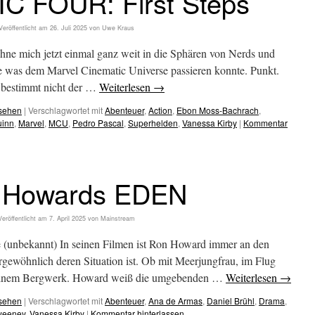
C FOUR: First Steps
Veröffentlicht am
26. Juli 2025
von
Uwe Kraus
ehne mich jetzt einmal ganz weit in die Sphären von Nerds und
te was dem Marvel Cinematic Universe passieren konnte. Punkt.
st bestimmt nicht der …
Weiterlesen
→
esehen
|
Verschlagwortet mit
Abenteuer
,
Action
,
Ebon Moss-Bachrach
,
uinn
,
Marvel
,
MCU
,
Pedro Pascal
,
Superhelden
,
Vanessa Kirby
|
Kommentar
 Howards EDEN
Veröffentlicht am
7. April 2025
von
Mainstream
e (unbekannt) In seinen Filmen ist Ron Howard immer an den
ergewöhnlich deren Situation ist. Ob mit Meerjungfrau, im Flug
n einem Bergwerk. Howard weiß die umgebenden …
Weiterlesen
→
esehen
|
Verschlagwortet mit
Abenteuer
,
Ana de Armas
,
Daniel Brühl
,
Drama
,
weeney
,
Vanessa Kirby
|
Kommentar hinterlassen