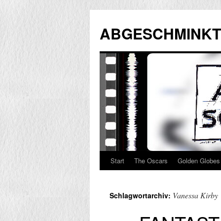
Zum
Inhalt
ABGESCHMINKT
springen
Start
The Oscars
Golden Globes
Vanessa Kirby
Schlagwortarchiv: