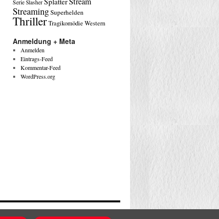
Stream
Splatter
Serie
Slasher
Streaming
Superhelden
Thriller
Tragikomödie
Western
Anmeldung + Meta
Anmelden
Eintrags-Feed
Kommentar-Feed
WordPress.org
Stolz präsentiert von WordPress.