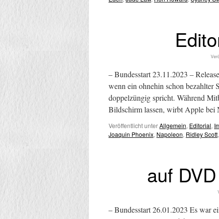
Edit
Verö
– Bundesstart 23.11.2023 – Release
wenn ein ohnehin schon bezahlter 
doppelzüngig spricht. Während Mit
Bildschirm lassen, wirbt Apple
Veröffentlicht unter
Allgemein
,
Editorial
,
I
Joaquin Phoenix
,
Napoleon
,
Ridley Scott
auf DVD
– Bundesstart 26.01.2023 Es war ei