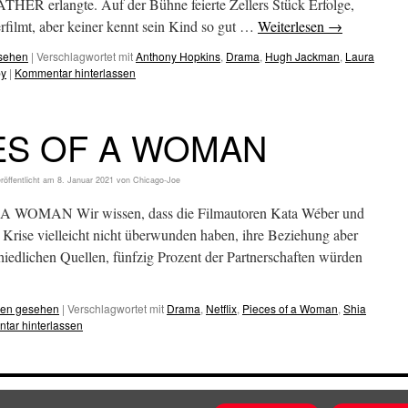
THER erlangte. Auf der Bühne feierte Zellers Stück Erfolge,
rfilmt, aber keiner kennt sein Kind so gut …
Weiterlesen
→
esehen
|
Verschlagwortet mit
Anthony Hopkins
,
Drama
,
Hugh Jackman
,
Laura
by
|
Kommentar hinterlassen
ES OF A WOMAN
röffentlicht am
8. Januar 2021
von
Chicago-Joe
 A WOMAN Wir wissen, dass die Filmautoren Kata Wéber und
Krise vielleicht nicht überwunden haben, ihre Beziehung aber
chiedlichen Quellen, fünfzig Prozent der Partnerschaften würden
hen gesehen
|
Verschlagwortet mit
Drama
,
Netflix
,
Pieces of a Woman
,
Shia
tar hinterlassen
tenschutz