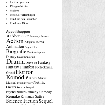
Im Kino gesehen
Kinogeschichten
Matinee
Preise & Verleihungen
Rund um den Fernseher
Rund ums Kino
Appetithappen
Abenteuer
3D
Academy Awards
Action
Adaption
AMPAS
Animation
Apple TV+
Biografie
Comic-Adaption
Disney
Dokumentation
Drama
Fantasy
Drive-In
Fantasy Filmfest
Fortsetzung
Horror
Grusel
Komödie
Krimi
Marvel
Netflix
Musical
Musik
Mystery
Oscar
Oscars
Prequel
Raunchy Comedy
Psychothriller
Remake
Satire
Romanze
Science Fiction
Sequel