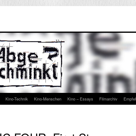
Kino-Technik
Kino-Menschen
Kino – Essays
Filmarchiv
Empfe