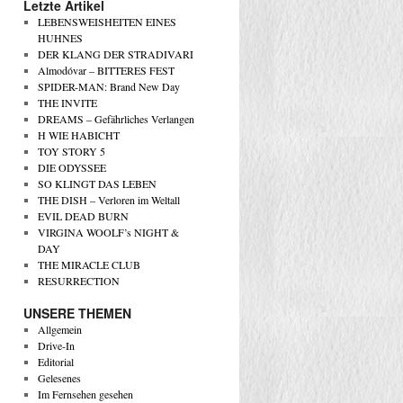
Letzte Artikel
LEBENSWEISHEITEN EINES
HUHNES
DER KLANG DER STRADIVARI
Almodóvar – BITTERES FEST
SPIDER-MAN: Brand New Day
THE INVITE
DREAMS – Gefährliches Verlangen
H WIE HABICHT
TOY STORY 5
DIE ODYSSEE
SO KLINGT DAS LEBEN
THE DISH – Verloren im Weltall
EVIL DEAD BURN
VIRGINA WOOLF’s NIGHT &
DAY
THE MIRACLE CLUB
RESURRECTION
UNSERE THEMEN
Allgemein
Drive-In
Editorial
Gelesenes
Im Fernsehen gesehen