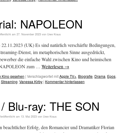
orial: NAPOLEON
ffentlicht am
27. November 2023
von
Uwe Kraus
 22.11.2023 (UK) Es sind natürlich verschärfte Bedingungen,
Streaming-Dienst, im metaphorischen Sinne ausgedrückt,
bewerber die einfache Wahl zwischen Kino und heimischen
 bei NAPOLEON zum …
Weiterlesen
→
m Kino gesehen
|
Verschlagwortet mit
Apple TV+
,
Biografie
,
Drama
,
Epos
,
,
Streaming
,
Vanessa Kirby
|
Kommentar hinterlassen
 / Blu-ray: THE SON
Veröffentlicht am
13. Mai 2023
von
Uwe Kraus
n beachtlicher Erfolg, den Romancier und Dramatiker Florian