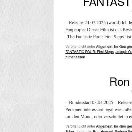
FANTASTI
– Release 24.07.2025 (world) Ich l
Fanpeople: Dieser Film ist das Bes
„The Fantastic Four: First Steps“ i
Veröffentlicht unter
Allgemein
,
Im Kino g
FANTASTIC FOUR: First Steps
,
Joseph Q
hinterlassen
Ron
– Bundesstart 03.04.2025 – Releas
Personen interessiert, egal wie auß
um den Mond, oder verschüttet i
Veröffentlicht unter
Allgemein
,
Im Kino g
Eden
,
Jude Law
,
Ron Howard
,
Sydney S