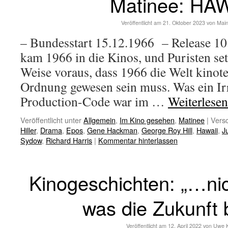
Matinee: HAW
Veröffentlicht am
21. Oktober 2023
von
Mai
– Bundesstart 15.12.1966 – Release 10
kam 1966 in die Kinos, und Puristen se
Weise voraus, dass 1966 die Welt kinot
Ordnung gewesen sein muss. Was ein Ir
Production-Code war im …
Weiterlese
Veröffentlicht unter
Allgemein
,
Im Kino gesehen
,
Matinee
|
Versc
Hiller
,
Drama
,
Epos
,
Gene Hackman
,
George Roy Hill
,
Hawaii
,
J
Sydow
,
Richard Harris
|
Kommentar hinterlassen
Kinogeschichten: „…ni
was die Zukunft b
Veröffentlicht am
12. April 2022
von
Uwe 