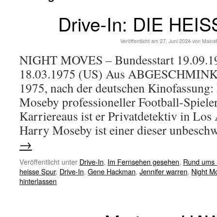
Drive-In: DIE HEI
Veröffentlicht am
27. Juni 2024
von
Mains
NIGHT MOVES – Bundesstart 19.09.19
18.03.1975 (US) Aus ABGESCHMINKT
1975, nach der deutschen Kinofassung:
Moseby professioneller Football-Spiele
Karriereaus ist er Privatdetektiv in Lo
Harry Moseby ist einer dieser unbesc
→
Veröffentlicht unter
Drive-In
,
Im Fernsehen gesehen
,
Rund ums 
heisse Spur
,
Drive-In
,
Gene Hackman
,
Jennifer warren
,
Night M
hinterlassen