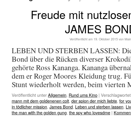
Freude mit nutzlos
JAMES BON
Veröffentlicht am
19. Oktober 2015
von
Mai
LEBEN UND STERBEN LASSEN: Die K
Bond über die Rücken diverser Krokodil
gehörte Ross Kananga. Kananga übernah
dem er Roger Moores Kleidung trug. F
Stunt wiederholt werden, beim vierten
Veröffentlicht unter
Allgemein
,
Rund ums Kino
|
Verschlagwortet
mann mit dem goldenenen colt
,
der spion der mich liebte
,
for yo
in tödlicher mission
,
James Bond
,
Leben und sterben lassen
,
Liv
the man with the golden gung
,
the spy who lovesdme
|
Kommenta