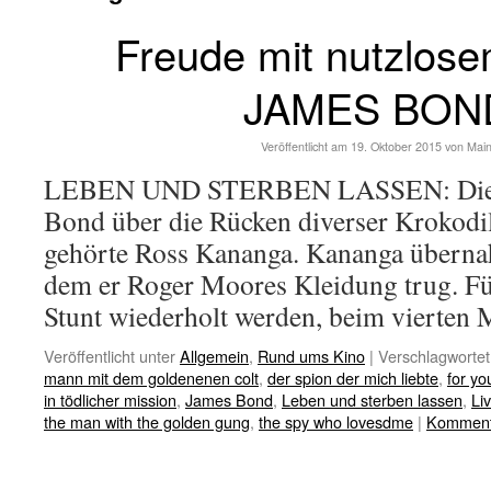
Freude mit nutzlos
JAMES BON
Veröffentlicht am
19. Oktober 2015
von
Mai
LEBEN UND STERBEN LASSEN: Die K
Bond über die Rücken diverser Krokodil
gehörte Ross Kananga. Kananga übernah
dem er Roger Moores Kleidung trug. F
Stunt wiederholt werden, beim vierten
Veröffentlicht unter
Allgemein
,
Rund ums Kino
|
Verschlagwortet
mann mit dem goldenenen colt
,
der spion der mich liebte
,
for yo
in tödlicher mission
,
James Bond
,
Leben und sterben lassen
,
Liv
the man with the golden gung
,
the spy who lovesdme
|
Kommenta