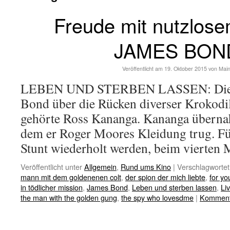
Freude mit nutzlos
JAMES BON
Veröffentlicht am
19. Oktober 2015
von
Mai
LEBEN UND STERBEN LASSEN: Die K
Bond über die Rücken diverser Krokodil
gehörte Ross Kananga. Kananga übernah
dem er Roger Moores Kleidung trug. F
Stunt wiederholt werden, beim vierten
Veröffentlicht unter
Allgemein
,
Rund ums Kino
|
Verschlagwortet
mann mit dem goldenenen colt
,
der spion der mich liebte
,
for yo
in tödlicher mission
,
James Bond
,
Leben und sterben lassen
,
Liv
the man with the golden gung
,
the spy who lovesdme
|
Kommenta