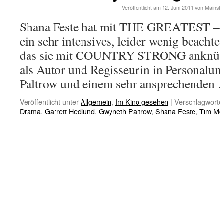
Veröffentlicht am
12. Juni 2011
von
Mains
Shana Feste hat mit THE GREATEST
ein sehr intensives, leider wenig beacht
das sie mit COUNTRY STRONG anknüp
als Autor und Regisseurin in Personal
Paltrow und einem sehr ansprechende
Veröffentlicht unter
Allgemein
,
Im Kino gesehen
|
Verschlagworte
Drama
,
Garrett Hedlund
,
Gwyneth Paltrow
,
Shana Feste
,
Tim M