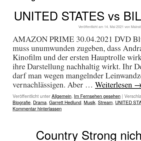
UNITED STATES vs BI
Veröffentlicht am
14. Mai 2021
von
Mains
AMAZON PRIME 30.04.2021 DVD Blu-
muss unumwunden zugeben, dass Andra
Kinofilm und der ersten Hauptrolle wirk
ihre Darstellung nachhaltig wirkt. I
darf man wegen mangelnder Leinwandze
vernachlässigen. Aber …
Weiterlesen
Veröffentlicht unter
Allgemein
,
Im Fernsehen gesehen
|
Verschla
Biografie
,
Drama
,
Garrett Hedlund
,
Musik
,
Stream
,
UNITED STA
Kommentar hinterlassen
Country Strong nich