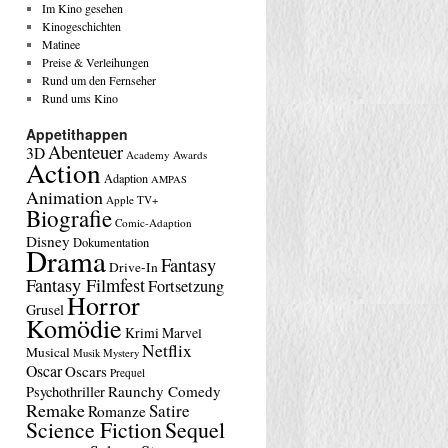
Im Kino gesehen
Kinogeschichten
Matinee
Preise & Verleihungen
Rund um den Fernseher
Rund ums Kino
Appetithappen
Abenteuer
3D
Academy Awards
Action
Adaption
AMPAS
Animation
Apple TV+
Biografie
Comic-Adaption
Disney
Dokumentation
Drama
Fantasy
Drive-In
Fantasy Filmfest
Fortsetzung
Horror
Grusel
Komödie
Krimi
Marvel
Netflix
Musical
Musik
Mystery
Oscar
Oscars
Prequel
Raunchy Comedy
Psychothriller
Remake
Satire
Romanze
Science Fiction
Sequel