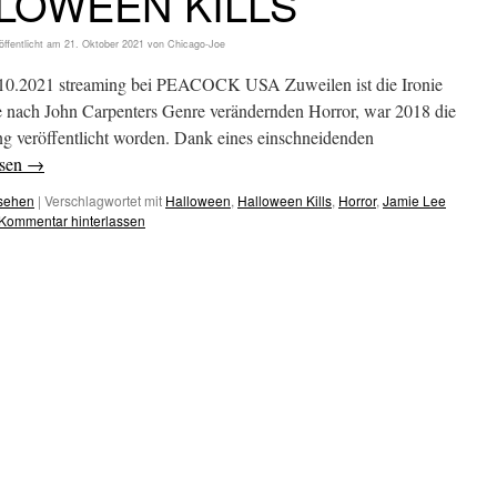
LOWEEN KILLS
öffentlicht am
21. Oktober 2021
von
Chicago-Joe
5.10.2021 streaming bei PEACOCK USA Zuweilen ist die Ironie
e nach John Carpenters Genre verändernden Horror, war 2018 die
ng veröffentlicht worden. Dank eines einschneidenden
esen
→
esehen
|
Verschlagwortet mit
Halloween
,
Halloween Kills
,
Horror
,
Jamie Lee
Kommentar hinterlassen