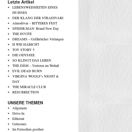
Letzte Artikel
LEBENSWEISHEITEN EINES
HUHNES
DER KLANG DER STRADIVARI
Almodóvar – BITTERES FEST
SPIDER-MAN: Brand New Day
THE INVITE
DREAMS – Gefährliches Verlangen
H WIE HABICHT
TOY STORY 5
DIE ODYSSEE
SO KLINGT DAS LEBEN
THE DISH – Verloren im Weltall
EVIL DEAD BURN
VIRGINA WOOLF’s NIGHT &
DAY
THE MIRACLE CLUB
RESURRECTION
UNSERE THEMEN
Allgemein
Drive-In
Editorial
Gelesenes
Im Fernsehen gesehen