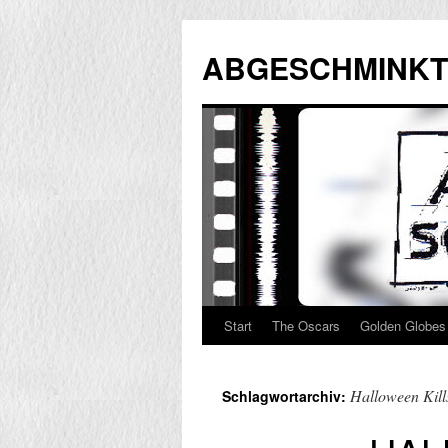
Zum
Inhalt
ABGESCHMINKT
springen
Start
The Oscars
Golden Globes
Halloween Kill
Schlagwortarchiv: