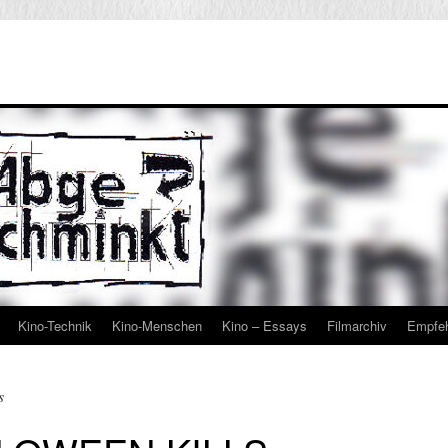
Kino-Technik
Kino-Menschen
Kino – Essays
Filmarchiv
Empfe
s