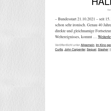
HAL
Ver
– Bundesstart 21.10.2021 – seit 1
schon sehr ironisch. Genau 40 Jahr
direkte und gleichnamige Fortsetzu
Weltereignisses, kommt …
Weiterl
Veröffentlicht unter
Allgemein
,
Im Kino g
Curtis
,
John Carpenter
,
Sequel
,
Slasher
|