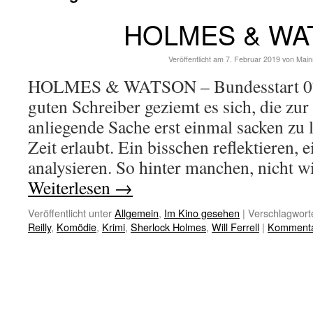
HOLMES & WA
Veröffentlicht am
7. Februar 2019
von
Main
HOLMES & WATSON – Bundesstart 07.
guten Schreiber geziemt es sich, die zu
anliegende Sache erst einmal sacken zu l
Zeit erlaubt. Ein bisschen reflektieren, 
analysieren. So hinter manchen, nicht 
Weiterlesen
→
Veröffentlicht unter
Allgemein
,
Im Kino gesehen
|
Verschlagworte
Reilly
,
Komödie
,
Krimi
,
Sherlock Holmes
,
Will Ferrell
|
Kommentar