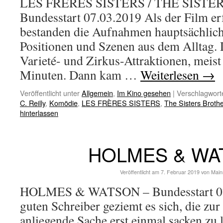
LES FRÈRES SISTERS / THE SIST
Bundesstart 07.03.2019 Als der Film e
bestanden die Aufnahmen hauptsächlich
Positionen und Szenen aus dem Alltag.
Varieté- und Zirkus-Attraktionen, meist 
Minuten. Dann kam …
Weiterlesen
→
Veröffentlicht unter
Allgemein
,
Im Kino gesehen
|
Verschlagworte
C. Reilly
,
Komödie
,
LES FRÈRES SISTERS
,
The Sisters Broth
hinterlassen
HOLMES & WA
Veröffentlicht am
7. Februar 2019
von
Main
HOLMES & WATSON – Bundesstart 07.
guten Schreiber geziemt es sich, die zu
anliegende Sache erst einmal sacken zu l