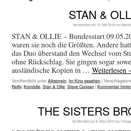
STAN & OLL
Veröffentlicht am
10. Mai 2019
von
Mains
STAN & OLLIE – Bundesstart 09.05.20
waren sie noch die Größten. Andere hat
das Duo überstand den Wechsel vom S
ohne Rückschlag. Sie gingen sogar sowei
ausländische Kopien in …
Weiterlesen
Veröffentlicht unter
Allgemein
,
Im Kino gesehen
|
Verschlagworte
Reilly
,
Komödie
,
Stan & Ollie
,
Steve Coogan
|
Kommentar hinter
THE SISTERS B
Veröffentlicht am
8. März 2019
von
Chicag