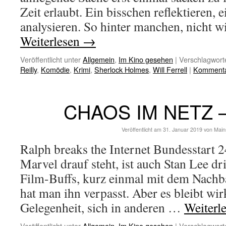
Zeit erlaubt. Ein bisschen reflektieren, 
analysieren. So hinter manchen, nicht 
Weiterlesen
→
Veröffentlicht unter
Allgemein
,
Im Kino gesehen
|
Verschlagworte
Reilly
,
Komödie
,
Krimi
,
Sherlock Holmes
,
Will Ferrell
|
Kommentar
CHAOS IM NETZ –
Veröffentlicht am
31. Januar 2019
von
Main
Ralph breaks the Internet Bundesstart 
Marvel drauf steht, ist auch Stan Lee dri
Film-Buffs, kurz einmal mit dem Nachb
hat man ihn verpasst. Aber es bleibt wi
Gelegenheit, sich in anderen …
Weiterl
Veröffentlicht unter
Allgemein
,
Im Kino gesehen
|
Verschlagworte