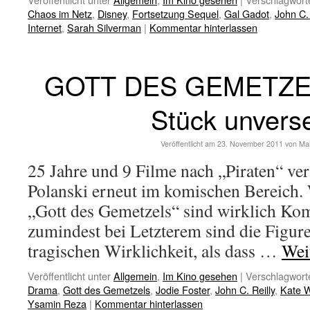
Chaos im Netz
,
Disney
,
Fortsetzung Sequel
,
Gal Gadot
,
John C. 
Internet
,
Sarah Silverman
|
Kommentar hinterlassen
GOTT DES GEMETZELS
Stück unvers
Veröffentlicht am
23. November 2011
von
Ma
25 Jahre und 9 Filme nach „Piraten“ ve
Polanski erneut im komischen Bereich.
„Gott des Gemetzels“ sind wirklich Ko
zumindest bei Letzterem sind die Figure
tragischen Wirklichkeit, als dass …
Wei
Veröffentlicht unter
Allgemein
,
Im Kino gesehen
|
Verschlagworte
Drama
,
Gott des Gemetzels
,
Jodie Foster
,
John C. Reilly
,
Kate W
Ysamin Reza
|
Kommentar hinterlassen